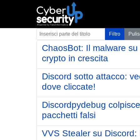
Inserisci parte del titolo
Filtro
Pulis
ChaosBot: Il malware su 
crypto in crescita
Discord sotto attacco: vec
dove cliccate!
Discordpydebug colpisce P
pacchetti falsi
VVS Stealer su Discord: 