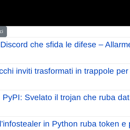
ci
Discord che sfida le difese – Allar
chi inviti trasformati in trappole per
yPI: Svelato il trojan che ruba dati 
l’infostealer in Python ruba token 