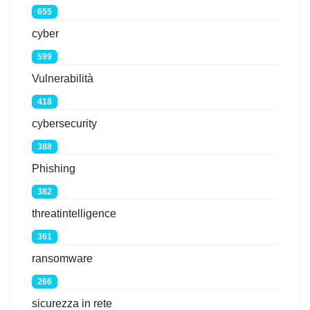
655
cyber
599
Vulnerabilità
418
cybersecurity
388
Phishing
382
threatintelligence
361
ransomware
266
sicurezza in rete