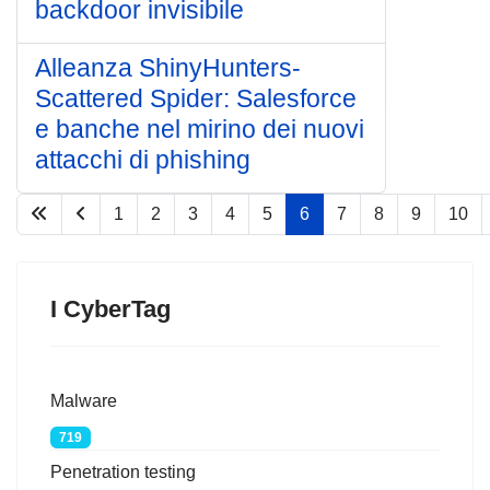
backdoor invisibile
Alleanza ShinyHunters-
Scattered Spider: Salesforce
e banche nel mirino dei nuovi
attacchi di phishing
1
2
3
4
5
6
7
8
9
10
Pagina 6 di 77
I CyberTag
Malware
719
Penetration testing