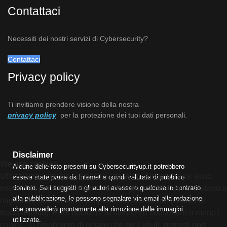
Contattaci
Necessiti dei nostri servizi di Cybersecurity?
Contattaci
Privacy policy
Ti invitiamo prendere visione della nostra
privacy policy
per la protezione dei tuoi dati personali.
Disclaimer
We use cookies
Alcune delle foto presenti su Cybersecurityup.it potrebbero
Utilizziamo i cookie sul nostro sito Web. Alcuni di essi sono
essere state prese da Internet e quindi valutate di pubblico
dominio. Se i soggetti o gli autori avessero qualcosa in contrario
essenziali per il funzionamento del sito, mentre altri ci aiutano a
alla pubblicazione, lo possono segnalare via email alla redazione
migliorare questo sito e l'esperienza dell'utente (cookie di
che provvederà prontamente alla rimozione delle immagini
tracciamento). Puoi decidere tu stesso se consentire o meno i
utilizzate.
cookie. Ti preghiamo di notare che se li rifiuti, potresti non