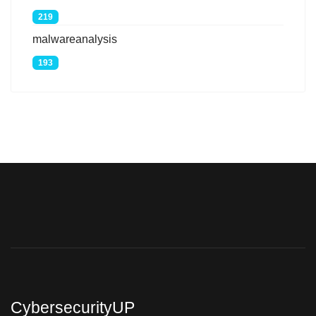
219
malwareanalysis
193
CybersecurityUP