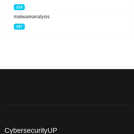
219
malwareanalysis
197
CybersecurityUP