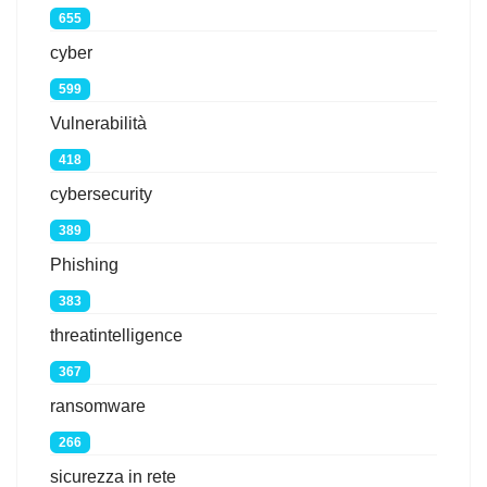
655
cyber
599
Vulnerabilità
418
cybersecurity
389
Phishing
383
threatintelligence
367
ransomware
266
sicurezza in rete