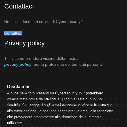
Contattaci
Necessiti dei nostri servizi di Cybersecurity?
Contattaci
Privacy policy
Ti invitiamo prendere visione della nostra
privacy policy
per la protezione dei tuoi dati personali.
Disclaimer
We use cookies
Alcune delle foto presenti su Cybersecurityup.it potrebbero
Utilizziamo i cookie sul nostro sito Web. Alcuni di essi sono
essere state prese da Internet e quindi valutate di pubblico
dominio. Se i soggetti o gli autori avessero qualcosa in contrario
essenziali per il funzionamento del sito, mentre altri ci aiutano a
alla pubblicazione, lo possono segnalare via email alla redazione
migliorare questo sito e l'esperienza dell'utente (cookie di
che provvederà prontamente alla rimozione delle immagini
tracciamento). Puoi decidere tu stesso se consentire o meno i
utilizzate.
cookie. Ti preghiamo di notare che se li rifiuti, potresti non