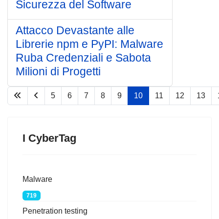
Sicurezza del Software
Attacco Devastante alle
Librerie npm e PyPI: Malware
Ruba Credenziali e Sabota
Milioni di Progetti
5
6
7
8
9
10
11
12
13
Pagina 10 di 77
I CyberTag
Malware
719
Penetration testing