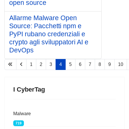
open source
Allarme Malware Open
Source: Pacchetti npm e
PyPI rubano credenziali e
crypto agli sviluppatori AI e
DevOps
1
2
3
4
5
6
7
8
9
10
Pagina 4 di 77
I CyberTag
Malware
719