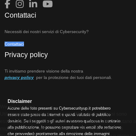
Contattaci
Necessiti dei nostri servizi di Cybersecurity?
Contattaci
Privacy policy
Ti invitiamo prendere visione della nostra
privacy policy
per la protezione dei tuoi dati personali.
Disclaimer
We use cookies
Alcune delle foto presenti su Cybersecurityup.it potrebbero
Utilizziamo i cookie sul nostro sito Web. Alcuni di essi sono
essere state prese da Internet e quindi valutate di pubblico
dominio. Se i soggetti o gli autori avessero qualcosa in contrario
essenziali per il funzionamento del sito, mentre altri ci aiutano a
alla pubblicazione, lo possono segnalare via email alla redazione
migliorare questo sito e l'esperienza dell'utente (cookie di
che provvederà prontamente alla rimozione delle immagini
tracciamento). Puoi decidere tu stesso se consentire o meno i