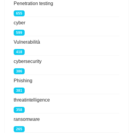
Penetration testing
655
cyber
599
Vulnerabilità
418
cybersecurity
386
Phishing
381
threatintelligence
358
ransomware
265