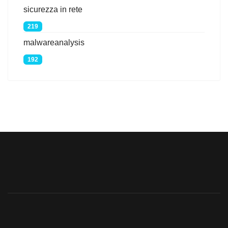
sicurezza in rete
219
malwareanalysis
192