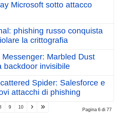
y Microsoft sotto attacco
al: phishing russo conquista
lare la crittografia
t Messenger: Marbled Dust
 backdoor invisibile
cattered Spider: Salesforce e
vi attacchi di phishing
8
9
10
Pagina 6 di 77