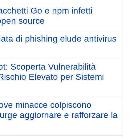
cchetti Go e npm infetti
 open source
a di phishing elude antivirus
: Scoperta Vulnerabilità
ischio Elevato per Sistemi
uove minacce colpiscono
, urge aggiornare e rafforzare la