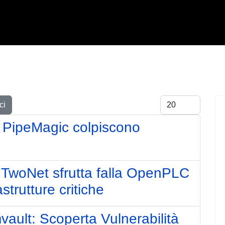
Visualizza #
ci
 PipeMagic colpiscono
TwoNet sfrutta falla OpenPLC
trutture critiche
ault: Scoperta Vulnerabilità