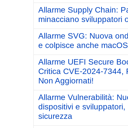
Allarme Supply Chain: Pa
minacciano sviluppatori
Allarme SVG: Nuova ondat
e colpisce anche macOS
Allarme UEFI Secure Boot
Critica CVE-2024-7344, R
Non Aggiornati!
Allarme Vulnerabilità: N
dispositivi e sviluppatori
sicurezza