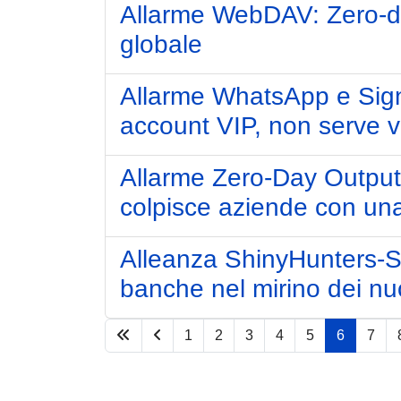
Allarme WebDAV: Zero-da
globale
Allarme WhatsApp e Sign
account VIP, non serve vio
Allarme Zero-Day Outpu
colpisce aziende con una
Alleanza ShinyHunters-S
banche nel mirino dei nuo
1
2
3
4
5
6
7