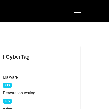
I CyberTag
Malware
719
Penetration testing
655
cyber