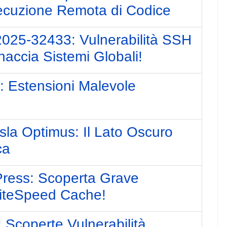
ecuzione Remota di Codice
025-32433: Vulnerabilità SSH
naccia Sistemi Globali!
: Estensioni Malevole
sla Optimus: Il Lato Oscuro
ca
Press: Scoperta Grave
 LiteSpeed Cache!
 Scoperte Vulnerabilità