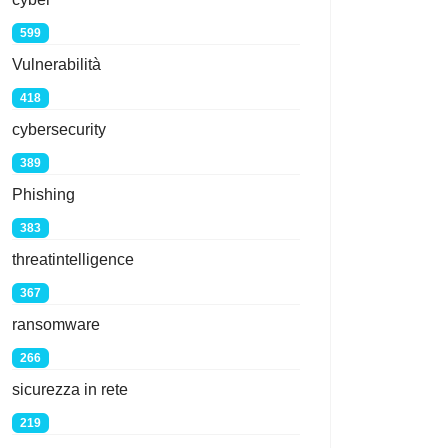
599
Vulnerabilità
418
cybersecurity
389
Phishing
383
threatintelligence
367
ransomware
266
sicurezza in rete
219