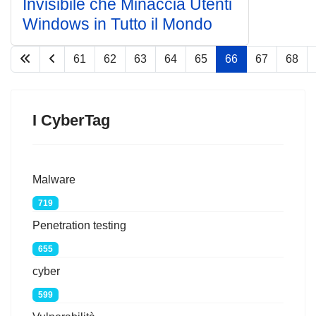
Invisibile che Minaccia Utenti
Windows in Tutto il Mondo
61
62
63
64
65
66
67
68
Pagina 66 di 77
I CyberTag
Malware
719
Penetration testing
655
cyber
599