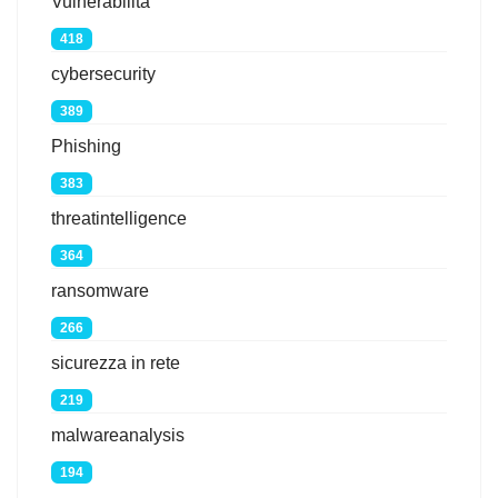
Vulnerabilità
418
cybersecurity
389
Phishing
383
threatintelligence
364
ransomware
266
sicurezza in rete
219
malwareanalysis
194