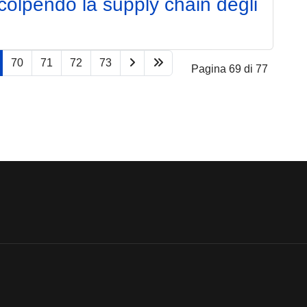
olpendo la supply chain degli
70
71
72
73
Pagina 69 di 77