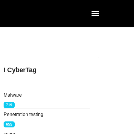
I CyberTag
Malware
719
Penetration testing
655
cyber