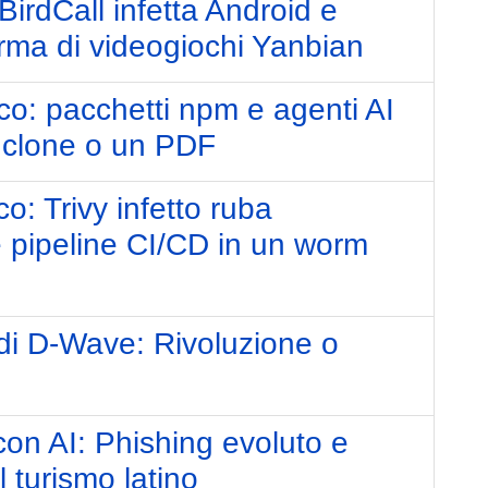
irdCall infetta Android e
rma di videogiochi Yanbian
co: pacchetti npm e agenti AI
n clone o un PDF
o: Trivy infetto ruba
e pipeline CI/CD in un worm
di D-Wave: Rivoluzione o
con AI: Phishing evoluto e
turismo latino