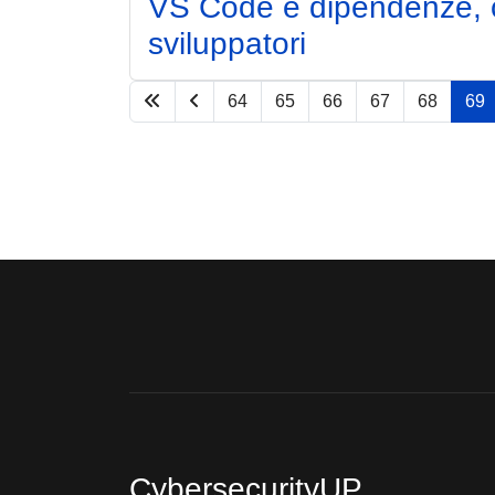
VS Code e dipendenze, c
sviluppatori
64
65
66
67
68
69
CybersecurityUP