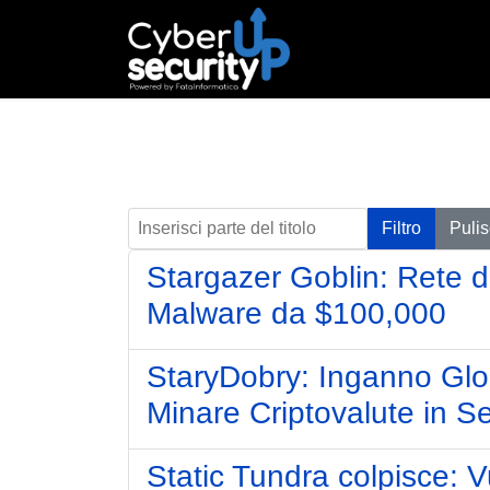
Inserisci parte del titolo
Filtro
Pulis
Stargazer Goblin: Rete d
Malware da $100,000
StaryDobry: Inganno Glob
Minare Criptovalute in S
Static Tundra colpisce: Vu