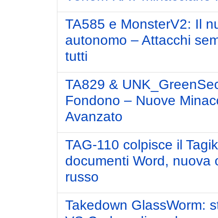
TA585 e MonsterV2: Il n
autonomo – Attacchi sem
tutti
TA829 & UNK_GreenSec: 
Fondono – Nuove Minacc
Avanzato
TAG-110 colpisce il Tagik
documenti Word, nuova o
russo
Takedown GlassWorm: st