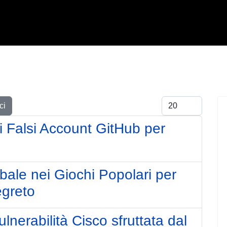
Visualizza #
ci
i Falsi Account GitHub per
ale nei Giochi Popolari per
egreto
lnerabilità Cisco sfruttata dal