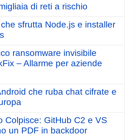
gliaia di reti a rischio
che sfrutta Node.js e installer
us
co ransomware invisibile
ckFix – Allarme per aziende
Android che ruba chat cifrate e
Europa
o Colpisce: GitHub C2 e VS
no un PDF in backdoor