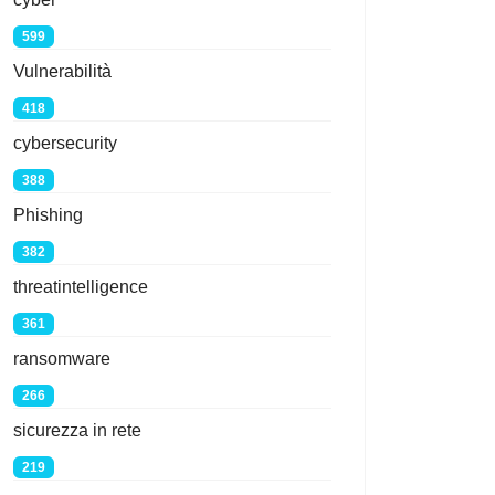
599
Vulnerabilità
418
cybersecurity
388
Phishing
382
threatintelligence
361
ransomware
266
sicurezza in rete
219