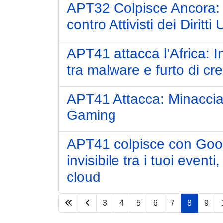
APT32 Colpisce Ancora: 
contro Attivisti dei Diritti
APT41 attacca l’Africa: In
tra malware e furto di cre
APT41 Attacca: Minaccia
Gaming
APT41 colpisce con Goo
invisibile tra i tuoi even
cloud
3
4
5
6
7
8
9