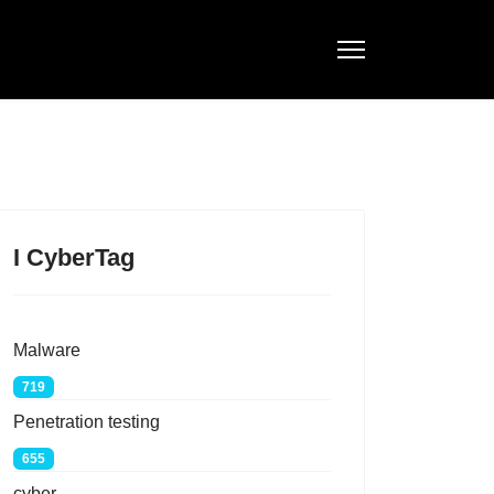
I CyberTag
Malware
719
Penetration testing
655
cyber