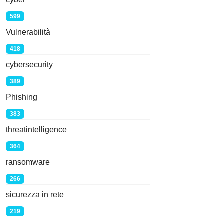
599
Vulnerabilità
418
cybersecurity
389
Phishing
383
threatintelligence
364
ransomware
266
sicurezza in rete
219