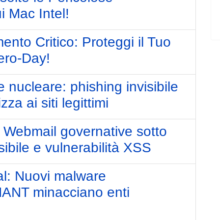
i Mac Intel!
nto Critico: Proteggi il Tuo
Zero-Day!
nucleare: phishing invisibile
za ai siti legittimi
 Webmail governative sotto
ibile e vulnerabilità XSS
al: Nuovi malware
T minacciano enti