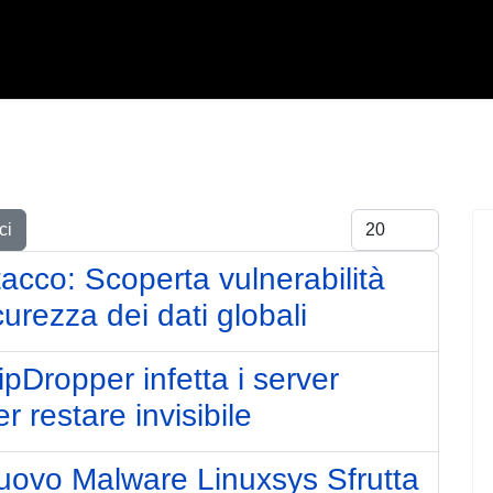
Visualizza #
ci
acco: Scoperta vulnerabilità
curezza dei dati globali
pDropper infetta i server
er restare invisibile
uovo Malware Linuxsys Sfrutta