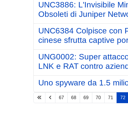
UNC3886: L'Invisibile Mi
Obsoleti di Juniper Netw
UNC6384 Colpisce con P
cinese sfrutta captive porta
UNG0002: Super attacco 
LNK e RAT contro aziend
Uno spyware da 1.5 milio
67
68
69
70
71
72