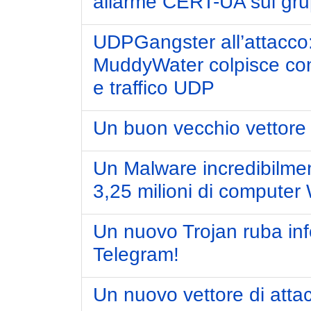
allarme CERT-UA sui g
UDPGangster all’attacc
MuddyWater colpisce con
e traffico UDP
Un buon vecchio vettore
Un Malware incredibilment
3,25 milioni di compute
Un nuovo Trojan ruba inf
Telegram!
Un nuovo vettore di attac