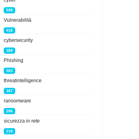
599
Vulnerabilità
418
cybersecurity
389
Phishing
383
threatintelligence
367
ransomware
266
sicurezza in rete
219