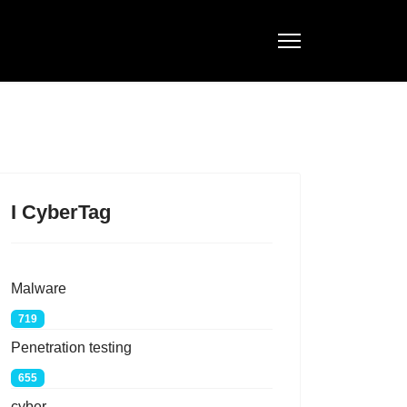
I CyberTag
Malware
719
Penetration testing
655
cyber