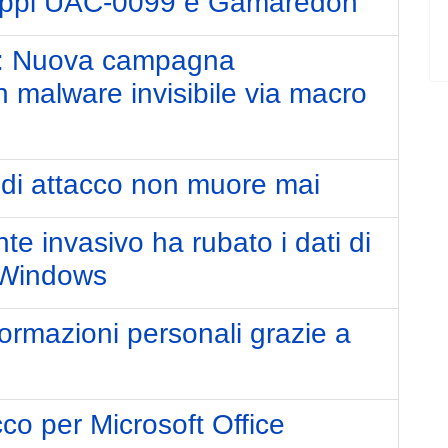
ruppi UAC-0099 e Gamaredon
o: Nuova campagna
 malware invisibile via macro
 di attacco non muore mai
e invasivo ha rubato i dati di
r Windows
ormazioni personali grazie a
co per Microsoft Office