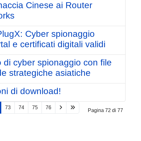
naccia Cinese ai Router
orks
lugX: Cyber spionaggio
l e certificati digitali validi
di cyber spionaggio con file
e strategiche asiatiche
ni di download!
73
74
75
76
Pagina 72 di 77