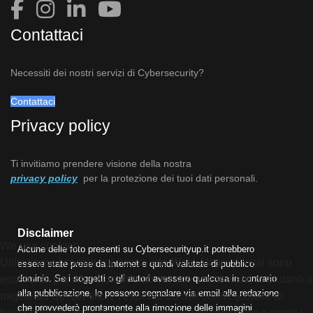
Contattaci
Necessiti dei nostri servizi di Cybersecurity?
Contattaci
Privacy policy
Ti invitiamo prendere visione della nostra
privacy policy
per la protezione dei tuoi dati personali.
Disclaimer
We use cookies
Alcune delle foto presenti su Cybersecurityup.it potrebbero
Utilizziamo i cookie sul nostro sito Web. Alcuni di essi sono
essere state prese da Internet e quindi valutate di pubblico
dominio. Se i soggetti o gli autori avessero qualcosa in contrario
essenziali per il funzionamento del sito, mentre altri ci aiutano a
alla pubblicazione, lo possono segnalare via email alla redazione
migliorare questo sito e l'esperienza dell'utente (cookie di
che provvederà prontamente alla rimozione delle immagini
tracciamento). Puoi decidere tu stesso se consentire o meno i