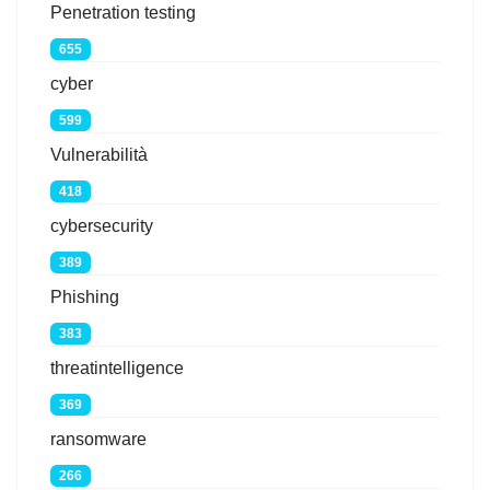
Penetration testing
655
cyber
599
Vulnerabilità
418
cybersecurity
389
Phishing
383
threatintelligence
369
ransomware
266