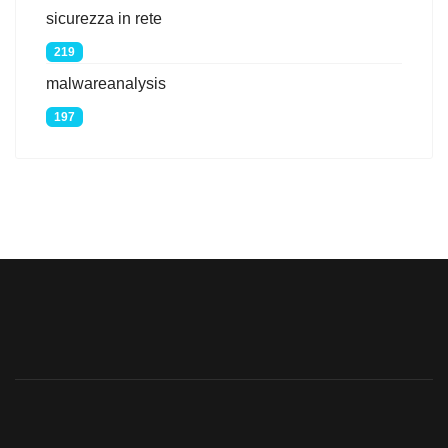
sicurezza in rete
219
malwareanalysis
197