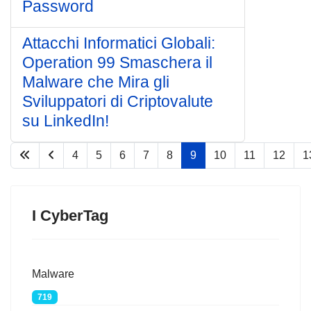
Password
Attacchi Informatici Globali:
Operation 99 Smaschera il
Malware che Mira gli
Sviluppatori di Criptovalute
su LinkedIn!
4
5
6
7
8
9
10
11
12
1
Pagina 9 di 77
I CyberTag
Malware
719