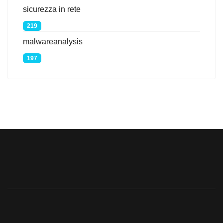
sicurezza in rete
219
malwareanalysis
197