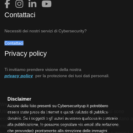
Contattaci
Necessiti dei nostri servizi di Cybersecurity?
Contattaci
Privacy policy
Ti invitiamo prendere visione della nostra
privacy policy
per la protezione dei tuoi dati personali.
Disclaimer
We use cookies
Alcune delle foto presenti su Cybersecurityup.it potrebbero
Utilizziamo i cookie sul nostro sito Web. Alcuni di essi sono
essere state prese da Internet e quindi valutate di pubblico
dominio. Se i soggetti o gli autori avessero qualcosa in contrario
essenziali per il funzionamento del sito, mentre altri ci aiutano a
alla pubblicazione, lo possono segnalare via email alla redazione
migliorare questo sito e l'esperienza dell'utente (cookie di
che provvederà prontamente alla rimozione delle immagini
tracciamento). Puoi decidere tu stesso se consentire o meno i