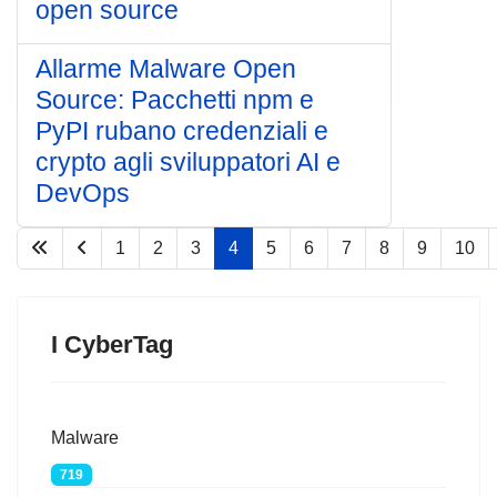
open source
Allarme Malware Open
Source: Pacchetti npm e
PyPI rubano credenziali e
crypto agli sviluppatori AI e
DevOps
1
2
3
4
5
6
7
8
9
10
Pagina 4 di 77
I CyberTag
Malware
719