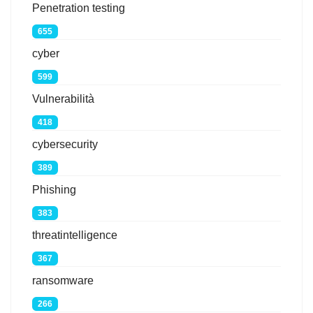
Penetration testing
655
cyber
599
Vulnerabilità
418
cybersecurity
389
Phishing
383
threatintelligence
367
ransomware
266