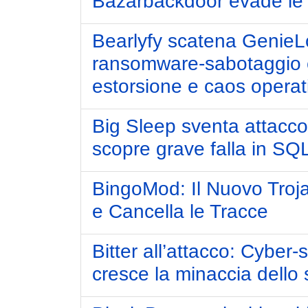
Bazarbackdoor evade le
Bearlyfy scatena GenieLo
ransomware-sabotaggio c
estorsione e caos operat
Big Sleep sventa attacco
scopre grave falla in SQL
BingoMod: Il Nuovo Troja
e Cancella le Tracce
Bitter all’attacco: Cyber-
cresce la minaccia dello