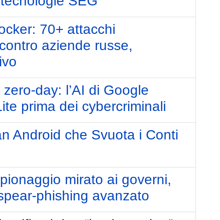
 tecnologie SEG
cker: 70+ attacchi
ontro aziende russe,
ivo
 zero-day: l’AI di Google
ite prima dei cybercriminali
n Android che Svuota i Conti
spionaggio mirato ai governi,
 spear-phishing avanzato