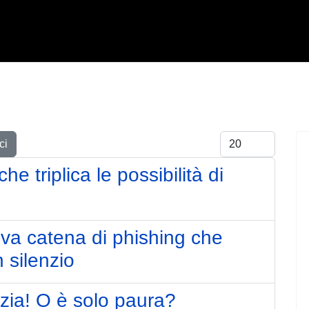
Visualizza #
ci
 triplica le possibilità di
va catena di phishing che
n silenzio
izia! O è solo paura?