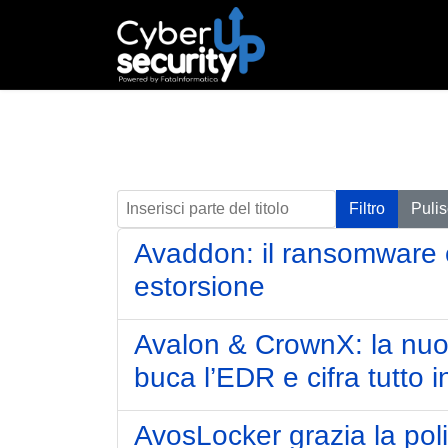
Inserisci parte del titolo
Filtro
Pulis
Avaddon: il ransomware che
estorsione
Avalon & CrownX: la nuo
buca l’EDR e cifra tutto i
AvosLocker grazia la pol