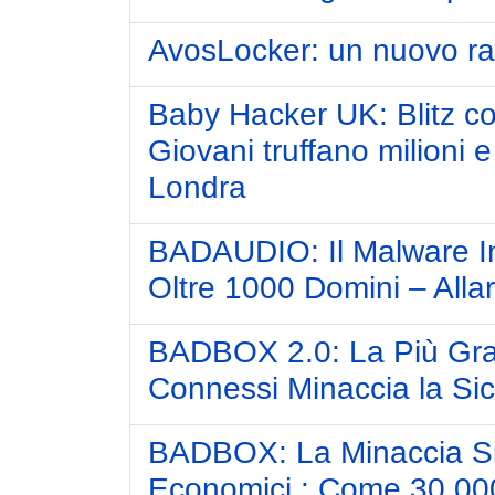
AvosLocker: un nuovo r
Baby Hacker UK: Blitz co
Giovani truffano milioni e
Londra
BADAUDIO: Il Malware In
Oltre 1000 Domini – All
BADBOX 2.0: La Più Gran
Connessi Minaccia la Si
BADBOX: La Minaccia Sil
Economici : Come 30.00