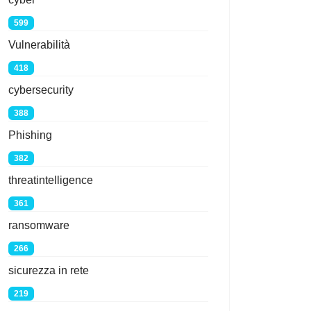
599
Vulnerabilità
418
cybersecurity
388
Phishing
382
threatintelligence
361
ransomware
266
sicurezza in rete
219