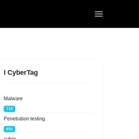
I CyberTag
Malware
719
Penetration testing
655
cyber