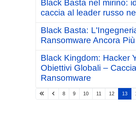
Black Basta nel mirino: id
caccia al leader russo n
Black Basta: L'Ingegneri
Ransomware Ancora Più 
Black Kingdom: Hacker Y
Obiettivi Globali – Cacci
Ransomware
8
9
10
11
12
13