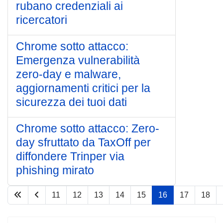
rubano credenziali ai
ricercatori
Chrome sotto attacco:
Emergenza vulnerabilità
zero-day e malware,
aggiornamenti critici per la
sicurezza dei tuoi dati
Chrome sotto attacco: Zero-
day sfruttato da TaxOff per
diffondere Trinper via
phishing mirato
11
12
13
14
15
16
17
18
Pagina 16 di 75