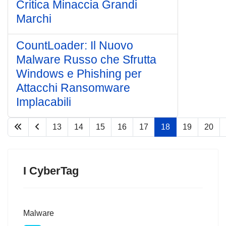
Critica Minaccia Grandi
Marchi
CountLoader: Il Nuovo
Malware Russo che Sfrutta
Windows e Phishing per
Attacchi Ransomware
Implacabili
13
14
15
16
17
18
19
20
Pagina 18 di 75
I CyberTag
Malware