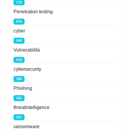
719
Penetration testing
655
cyber
599
Vulnerabilità
418
cybersecurity
388
Phishing
382
threatintelligence
361
ransomware