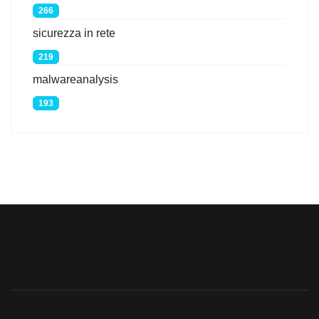
266
sicurezza in rete
219
malwareanalysis
193