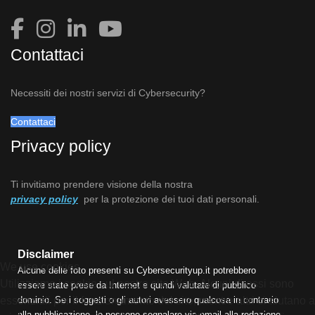
Contattaci
Necessiti dei nostri servizi di Cybersecurity?
Contattaci
Privacy policy
Ti invitiamo prendere visione della nostra
privacy policy
per la protezione dei tuoi dati personali.
Disclaimer
We use cookies
Alcune delle foto presenti su Cybersecurityup.it potrebbero
Utilizziamo i cookie sul nostro sito Web. Alcuni di essi sono
essere state prese da Internet e quindi valutate di pubblico
dominio. Se i soggetti o gli autori avessero qualcosa in contrario
essenziali per il funzionamento del sito, mentre altri ci aiutano a
alla pubblicazione, lo possono segnalare via email alla redazione