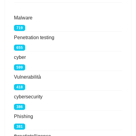
Malware
719
Penetration testing
655
cyber
599
Vulnerabilità
418
cybersecurity
386
Phishing
381