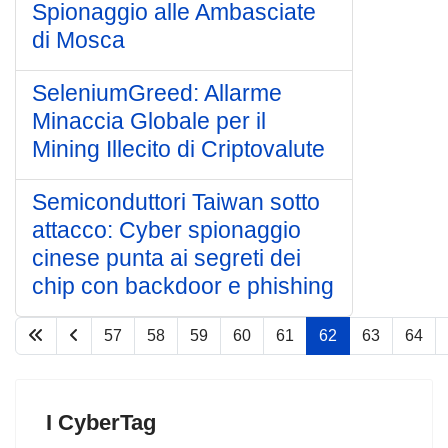
Spionaggio alle Ambasciate
di Mosca
SeleniumGreed: Allarme
Minaccia Globale per il
Mining Illecito di Criptovalute
Semiconduttori Taiwan sotto
attacco: Cyber spionaggio
cinese punta ai segreti dei
chip con backdoor e phishing
57
58
59
60
61
62
63
64
Pagina 62 di 75
I CyberTag