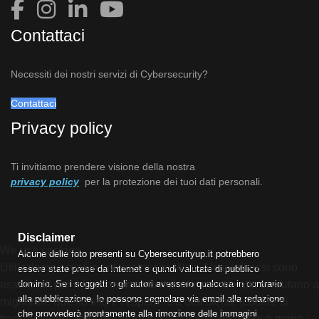
Contattaci
Necessiti dei nostri servizi di Cybersecurity?
Contattaci
Privacy policy
Ti invitiamo prendere visione della nostra
privacy policy
per la protezione dei tuoi dati personali.
Disclaimer
We use cookies
Alcune delle foto presenti su Cybersecurityup.it potrebbero
Utilizziamo i cookie sul nostro sito Web. Alcuni di essi sono
essere state prese da Internet e quindi valutate di pubblico
dominio. Se i soggetti o gli autori avessero qualcosa in contrario
essenziali per il funzionamento del sito, mentre altri ci aiutano a
alla pubblicazione, lo possono segnalare via email alla redazione
migliorare questo sito e l'esperienza dell'utente (cookie di
che provvederà prontamente alla rimozione delle immagini
tracciamento). Puoi decidere tu stesso se consentire o meno i