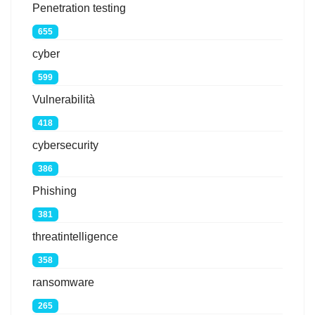
Penetration testing
655
cyber
599
Vulnerabilità
418
cybersecurity
386
Phishing
381
threatintelligence
358
ransomware
265