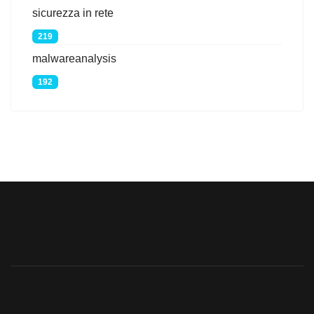
sicurezza in rete
219
malwareanalysis
192