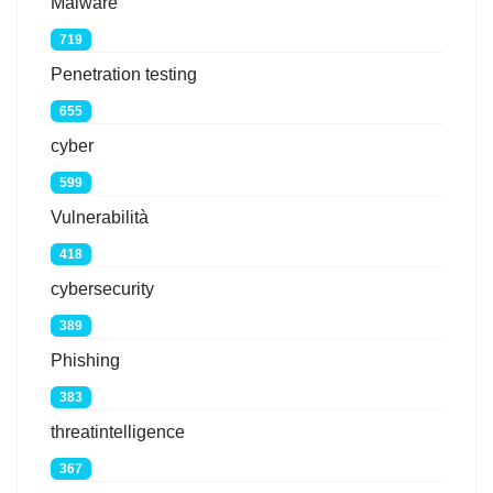
Malware
719
Penetration testing
655
cyber
599
Vulnerabilità
418
cybersecurity
389
Phishing
383
threatintelligence
367