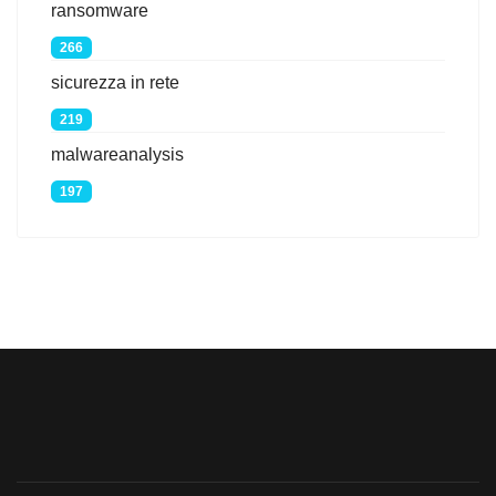
ransomware
266
sicurezza in rete
219
malwareanalysis
197