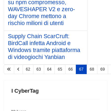
su npm compromesso,
WAVESHAPER V2 e zero-
day Chrome mettono a
rischio milioni di utenti
Supply Chain ScarCruft:
BirdCall infetta Android e
Windows tramite piattaforma
di videogiochi Yanbian
62
63
64
65
66
67
68
69
Pagina 67 di 75
I CyberTag