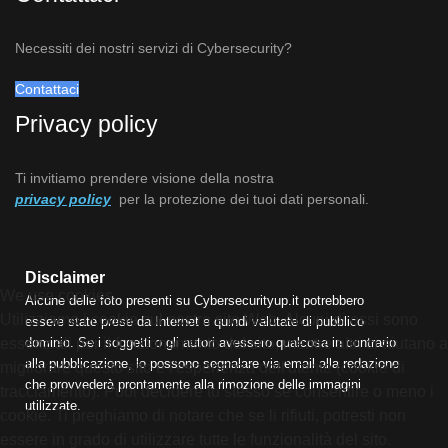
Necessiti dei nostri servizi di Cybersecurity?
Contattaci
Privacy policy
Ti invitiamo prendere visione della nostra
privacy policy
per la protezione dei tuoi dati personali.
Disclaimer
We use cookies
Alcune delle foto presenti su Cybersecurityup.it potrebbero
Utilizziamo i cookie sul nostro sito Web. Alcuni di essi sono
essere state prese da Internet e quindi valutate di pubblico
dominio. Se i soggetti o gli autori avessero qualcosa in contrario
essenziali per il funzionamento del sito, mentre altri ci aiutano a
alla pubblicazione, lo possono segnalare via email alla redazione
migliorare questo sito e l'esperienza dell'utente (cookie di
che provvederà prontamente alla rimozione delle immagini
tracciamento). Puoi decidere tu stesso se consentire o meno i
utilizzate.
cookie. Ti preghiamo di notare che se li rifiuti, potresti non
essere in grado di utilizzare tutte le funzionalità del sito.