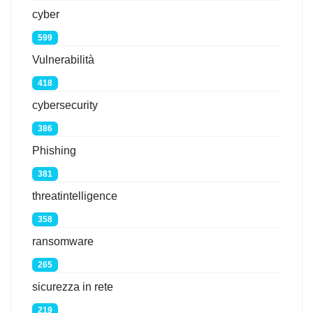
cyber
599
Vulnerabilità
418
cybersecurity
386
Phishing
381
threatintelligence
358
ransomware
265
sicurezza in rete
219