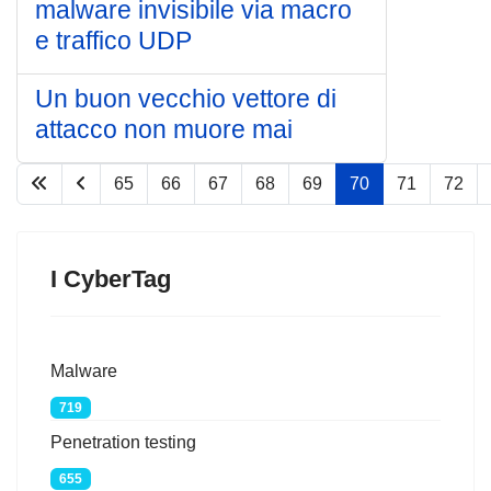
malware invisibile via macro
e traffico UDP
Un buon vecchio vettore di
attacco non muore mai
65
66
67
68
69
70
71
72
Pagina 70 di 75
I CyberTag
Malware
719
Penetration testing
655