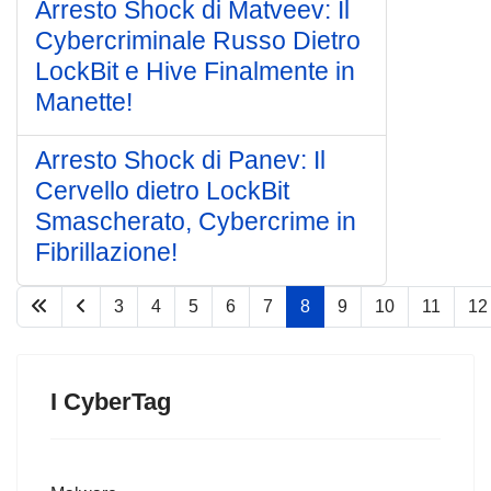
Arresto Shock di Matveev: Il
Cybercriminale Russo Dietro
LockBit e Hive Finalmente in
Manette!
Arresto Shock di Panev: Il
Cervello dietro LockBit
Smascherato, Cybercrime in
Fibrillazione!
3
4
5
6
7
8
9
10
11
12
Pagina 8 di 75
I CyberTag