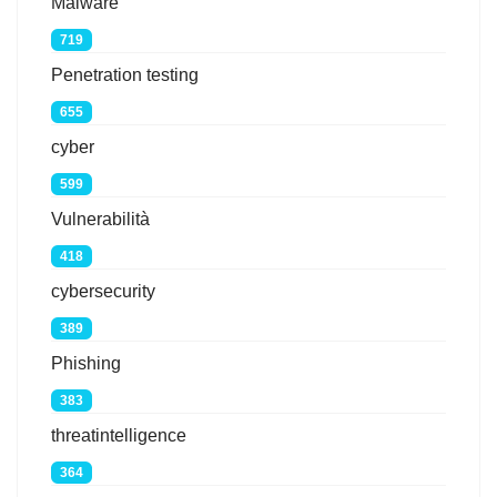
Malware
719
Penetration testing
655
cyber
599
Vulnerabilità
418
cybersecurity
389
Phishing
383
threatintelligence
364