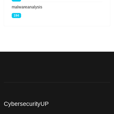
malwareanalysis
194
CybersecurityUP