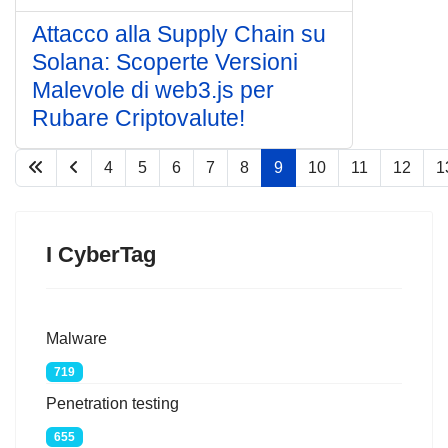
Attacco alla Supply Chain su
Solana: Scoperte Versioni
Malevole di web3.js per
Rubare Criptovalute!
4
5
6
7
8
9
10
11
12
1
Pagina 9 di 75
I CyberTag
Malware
719
Penetration testing
655