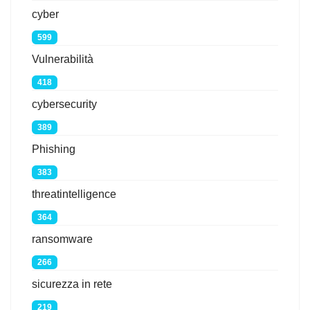
cyber
599
Vulnerabilità
418
cybersecurity
389
Phishing
383
threatintelligence
364
ransomware
266
sicurezza in rete
219