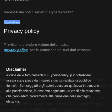
Necessiti dei nostri servizi di Cybersecurity?
Contattaci
Privacy policy
Ti invitiamo prendere visione della nostra
privacy policy
per la protezione dei tuoi dati personali.
Disclaimer
We use cookies
Alcune delle foto presenti su Cybersecurityup.it potrebbero
Utilizziamo i cookie sul nostro sito Web. Alcuni di essi sono
essere state prese da Internet e quindi valutate di pubblico
dominio. Se i soggetti o gli autori avessero qualcosa in contrario
essenziali per il funzionamento del sito, mentre altri ci aiutano a
alla pubblicazione, lo possono segnalare via email alla redazione
migliorare questo sito e l'esperienza dell'utente (cookie di
che provvederà prontamente alla rimozione delle immagini
tracciamento). Puoi decidere tu stesso se consentire o meno i
utilizzate.
cookie. Ti preghiamo di notare che se li rifiuti, potresti non
essere in grado di utilizzare tutte le funzionalità del sito.