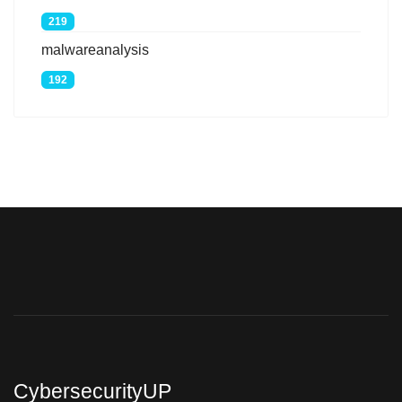
219
malwareanalysis
192
CybersecurityUP