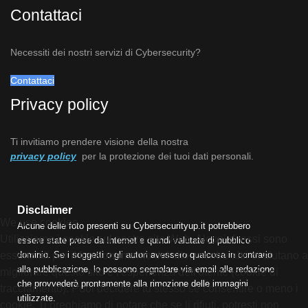
Contattaci
Necessiti dei nostri servizi di Cybersecurity?
Contattaci
Privacy policy
Ti invitiamo prendere visione della nostra
privacy policy
per la protezione dei tuoi dati personali.
Disclaimer
We use cookies
Alcune delle foto presenti su Cybersecurityup.it potrebbero
Utilizziamo i cookie sul nostro sito Web. Alcuni di essi sono
essere state prese da Internet e quindi valutate di pubblico
dominio. Se i soggetti o gli autori avessero qualcosa in contrario
essenziali per il funzionamento del sito, mentre altri ci aiutano a
alla pubblicazione, lo possono segnalare via email alla redazione
migliorare questo sito e l'esperienza dell'utente (cookie di
che provvederà prontamente alla rimozione delle immagini
tracciamento). Puoi decidere tu stesso se consentire o meno i
utilizzate.
cookie. Ti preghiamo di notare che se li rifiuti, potresti non