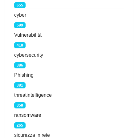
655
cyber
599
Vulnerabilità
418
cybersecurity
386
Phishing
381
threatintelligence
358
ransomware
265
sicurezza in rete