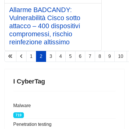
Allarme BADCANDY:
Vulnerabilità Cisco sotto
attacco – 400 dispositivi
compromessi, rischio
reinfezione altissimo
1
2
3
4
5
6
7
8
9
10
Pagina 2 di 75
I CyberTag
Malware
719
Penetration testing