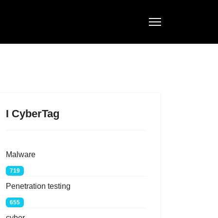
I CyberTag
Malware
719
Penetration testing
655
cyber