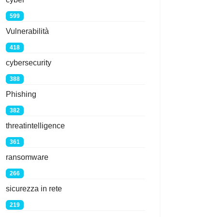
599
Vulnerabilità
418
cybersecurity
388
Phishing
382
threatintelligence
361
ransomware
266
sicurezza in rete
219