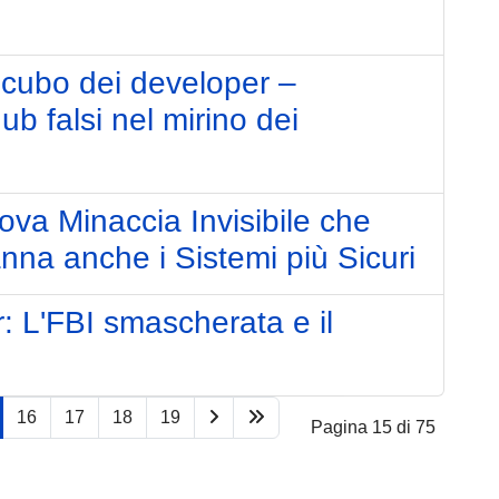
ncubo dei developer –
b falsi nel mirino dei
va Minaccia Invisibile che
nna anche i Sistemi più Sicuri
: L'FBI smascherata e il
16
17
18
19
Pagina 15 di 75