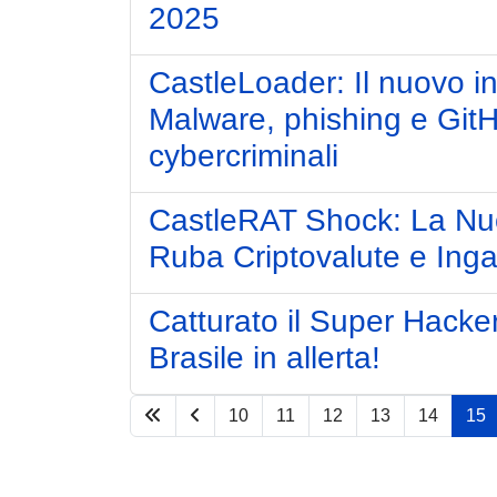
2025
CastleLoader: Il nuovo i
Malware, phishing e GitHu
cybercriminali
CastleRAT Shock: La Nuo
Ruba Criptovalute e Inga
Catturato il Super Hacker
Brasile in allerta!
10
11
12
13
14
15