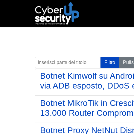
Inserisci parte del titolo
Filtro
Pulis
Botnet Kimwolf su Android:
via ADB esposto, DDoS 
Botnet MikroTik in Crescit
13.000 Router Comprom
Botnet Proxy NetNut Disrup