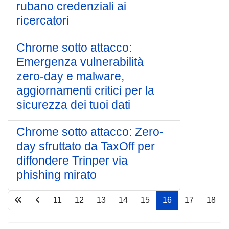
rubano credenziali ai
ricercatori
Chrome sotto attacco:
Emergenza vulnerabilità
zero-day e malware,
aggiornamenti critici per la
sicurezza dei tuoi dati
Chrome sotto attacco: Zero-
day sfruttato da TaxOff per
diffondere Trinper via
phishing mirato
11
12
13
14
15
16
17
18
Pagina 16 di 75