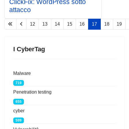
ClickFix: WordPress sotto
attacco
12
13
14
15
16
17
18
19
Pagina 17 di 75
I CyberTag
Malware
719
Penetration testing
655
cyber
599