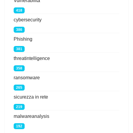
Vulnerabilità
418
cybersecurity
386
Phishing
381
threatintelligence
358
ransomware
265
sicurezza in rete
219
malwareanalysis
192