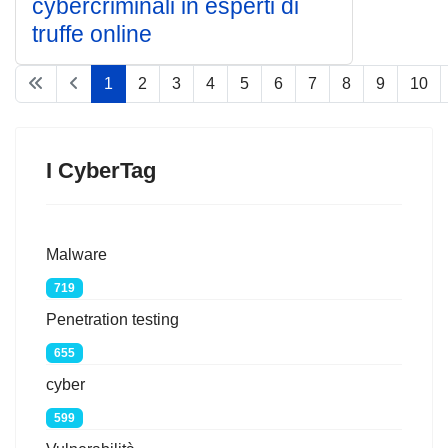
cybercriminali in esperti di
truffe online
1
2
3
4
5
6
7
8
9
10
Pagina 1 di 75
I CyberTag
Malware
719
Penetration testing
655
cyber
599