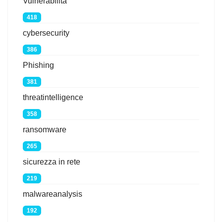
Vulnerabilità
418
cybersecurity
386
Phishing
381
threatintelligence
358
ransomware
265
sicurezza in rete
219
malwareanalysis
192