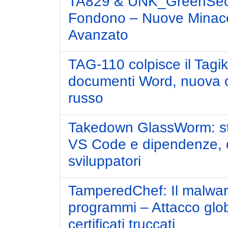
TA829 & UNK_GreenSec: 
Fondono – Nuove Minacc
Avanzato
TAG-110 colpisce il Tagik
documenti Word, nuova o
russo
Takedown GlassWorm: st
VS Code e dipendenze, c
sviluppatori
TamperedChef: Il malware 
programmi – Attacco global
certificati truccati