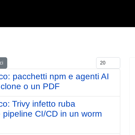
Visualizza #
ci
co: pacchetti npm e agenti AI
n clone o un PDF
o: Trivy infetto ruba
e pipeline CI/CD in un worm