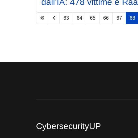
dall’IA: 478 vittime e Ra
63
64
65
66
67
68
CybersecurityUP