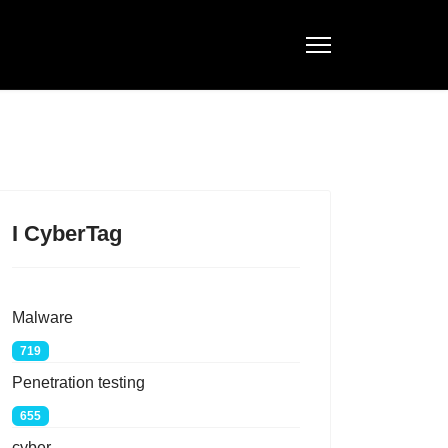
I CyberTag
Malware
719
Penetration testing
655
cyber