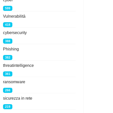
599
Vulnerabilità
418
cybersecurity
388
Phishing
382
threatintelligence
361
ransomware
266
sicurezza in rete
219