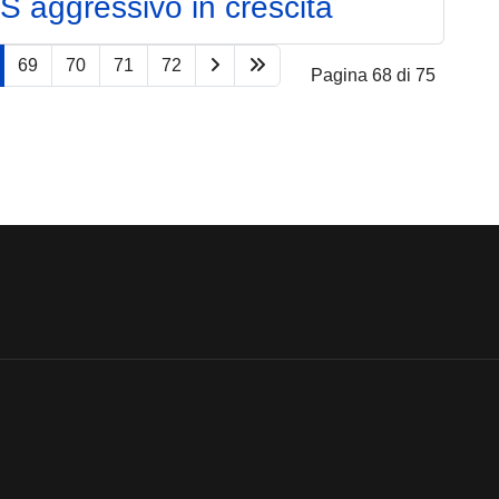
aS aggressivo in crescita
69
70
71
72
Pagina 68 di 75