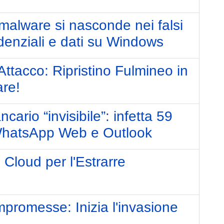
alware si nasconde nei falsi
denziali e dati su Windows
ttacco: Ripristino Fulmineo in
re!
ario “invisibile”: infetta 59
a WhatsApp Web e Outlook
Cloud per l'Estrarre
romesse: Inizia l'invasione