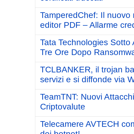
TamperedChef: Il nuovo m
editor PDF – Allarme cre
Tata Technologies Sotto A
Tre Ore Dopo Ransomwa
TCLBANKER, il trojan banc
servizi e si diffonde vi
TeamTNT: Nuovi Attacchi 
Criptovalute
Telecamere AVTECH comp
dei botnet!