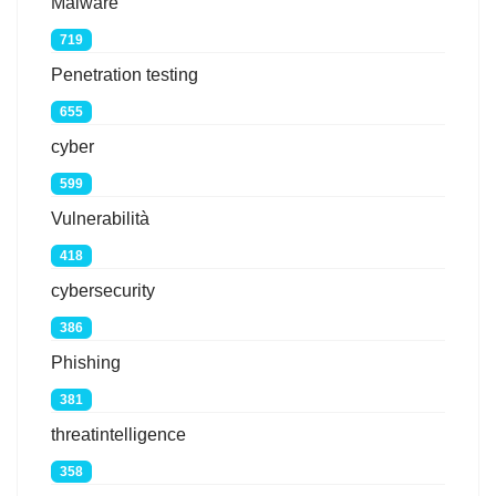
Malware
719
Penetration testing
655
cyber
599
Vulnerabilità
418
cybersecurity
386
Phishing
381
threatintelligence
358