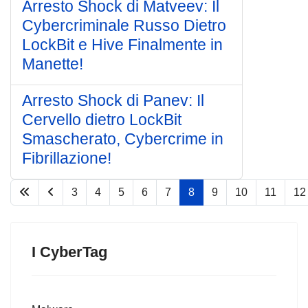
Arresto Shock di Matveev: Il
Cybercriminale Russo Dietro
LockBit e Hive Finalmente in
Manette!
Arresto Shock di Panev: Il
Cervello dietro LockBit
Smascherato, Cybercrime in
Fibrillazione!
3
4
5
6
7
8
9
10
11
12
Pagina 8 di 75
I CyberTag