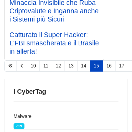
Minaccia Invisibile che Ruba
Criptovalute e Inganna anche
i Sistemi più Sicuri
Catturato il Super Hacker:
L'FBI smascherata e il Brasile
in allerta!
10
11
12
13
14
15
16
17
Pagina 15 di 75
I CyberTag
Malware
719