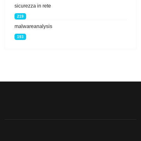
sicurezza in rete
219
malwareanalysis
193