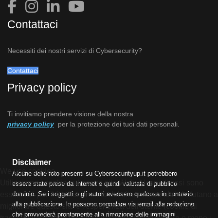
Contattaci
Necessiti dei nostri servizi di Cybersecurity?
Contattaci
Privacy policy
Ti invitiamo prendere visione della nostra
privacy policy
per la protezione dei tuoi dati personali.
Disclaimer
We use cookies
Alcune delle foto presenti su Cybersecurityup.it potrebbero
Utilizziamo i cookie sul nostro sito Web. Alcuni di essi sono
essere state prese da Internet e quindi valutate di pubblico
dominio. Se i soggetti o gli autori avessero qualcosa in contrario
essenziali per il funzionamento del sito, mentre altri ci aiutano a
alla pubblicazione, lo possono segnalare via email alla redazione
migliorare questo sito e l'esperienza dell'utente (cookie di
che provvederà prontamente alla rimozione delle immagini
tracciamento). Puoi decidere tu stesso se consentire o meno i