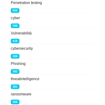
Penetration testing
655
cyber
599
Vulnerabilità
418
cybersecurity
388
Phishing
382
threatintelligence
361
ransomware
266