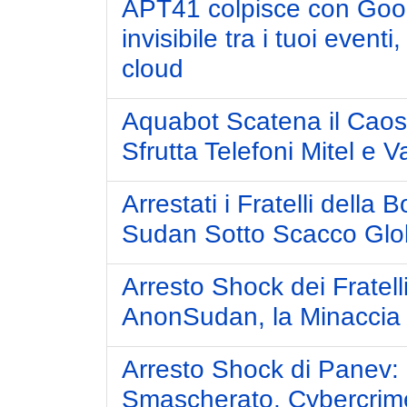
APT41 colpisce con Goo
invisibile tra i tuoi even
cloud
Aquabot Scatena il Cao
Sfrutta Telefoni Mitel e V
Arrestati i Fratelli dell
Sudan Sotto Scacco Glo
Arresto Shock dei Fratell
AnonSudan, la Minaccia
Arresto Shock di Panev: I
Smascherato, Cybercrime 