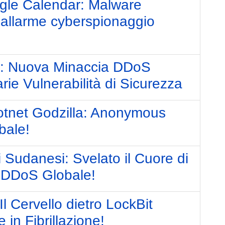
gle Calendar: Malware
ti, allarme cyberspionaggio
s: Nuova Minaccia DDoS
arie Vulnerabilità di Sicurezza
a Botnet Godzilla: Anonymous
bale!
i Sudanesi: Svelato il Cuore di
 DDoS Globale!
l Cervello dietro LockBit
in Fibrillazione!