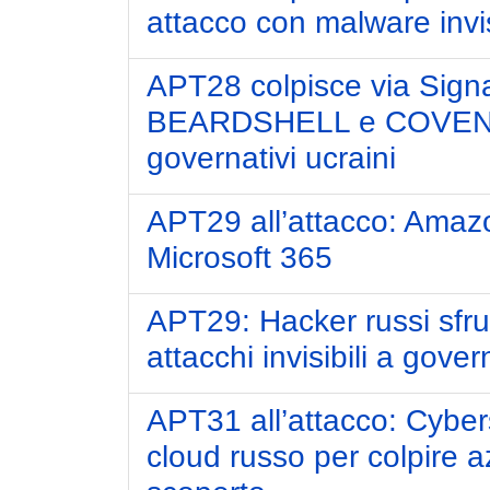
attacco con malware invis
APT28 colpisce via Sign
BEARDSHELL e COVENAN
governativi ucraini
APT29 all’attacco: Amaz
Microsoft 365
APT29: Hacker russi sfr
attacchi invisibili a govern
APT31 all’attacco: Cybers
cloud russo per colpire 