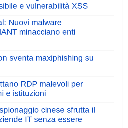
ibile e vulnerabilità XSS
al: Nuovi malware
T minacciano enti
on sventa maxiphishing su
uttano RDP malevoli per
i e istituzioni
pionaggio cinese sfrutta il
aziende IT senza essere