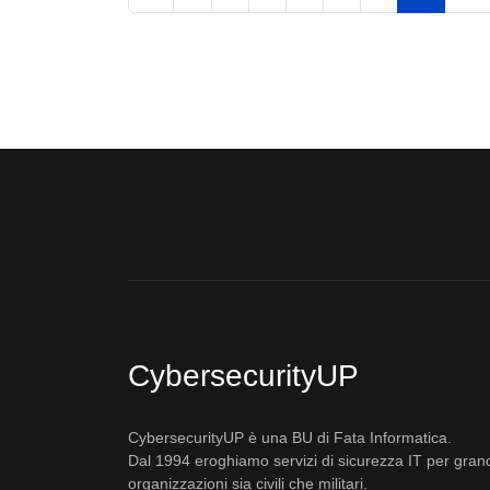
CybersecurityUP
CybersecurityUP è una BU di Fata Informatica.
Dal 1994 eroghiamo servizi di sicurezza IT per gran
organizzazioni sia civili che militari.