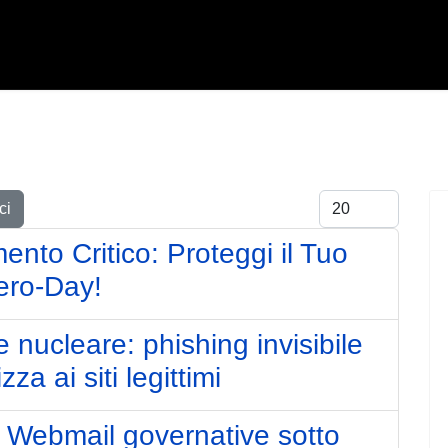
Visualizza #
ci
nto Critico: Proteggi il Tuo
Zero-Day!
nucleare: phishing invisibile
za ai siti legittimi
 Webmail governative sotto