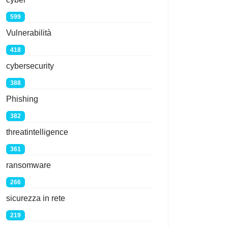
599
Vulnerabilità
418
cybersecurity
388
Phishing
382
threatintelligence
361
ransomware
266
sicurezza in rete
219