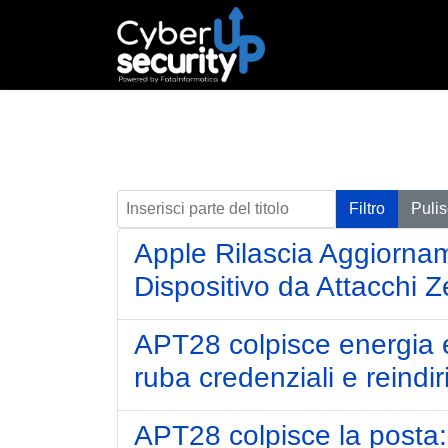
Inserisci parte del titolo
Filtro
Pulis
Apple Rilascia Aggiorname
Dispositivo da Attacchi 
APT28 colpisce energia e 
ruba credenziali e reindiriz
APT28 colpisce la posta: