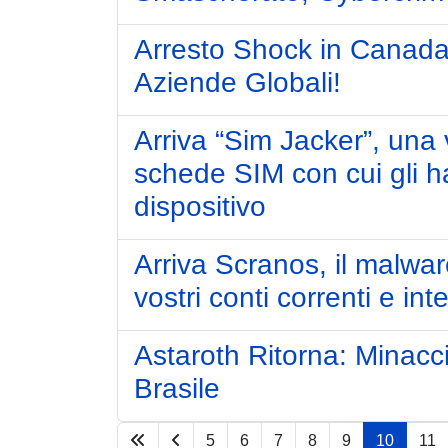
Arresto Shock in Canada
Aziende Globali!
Arriva “Sim Jacker”, una 
schede SIM con cui gli 
dispositivo
Arriva Scranos, il malwa
vostri conti correnti e i
Astaroth Ritorna: Minac
Brasile
5
6
7
8
9
10
11