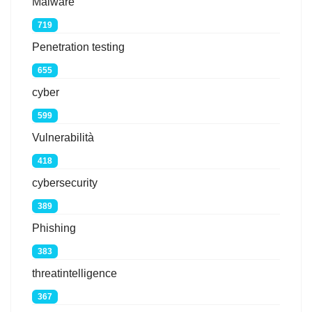
Malware
719
Penetration testing
655
cyber
599
Vulnerabilità
418
cybersecurity
389
Phishing
383
threatintelligence
367