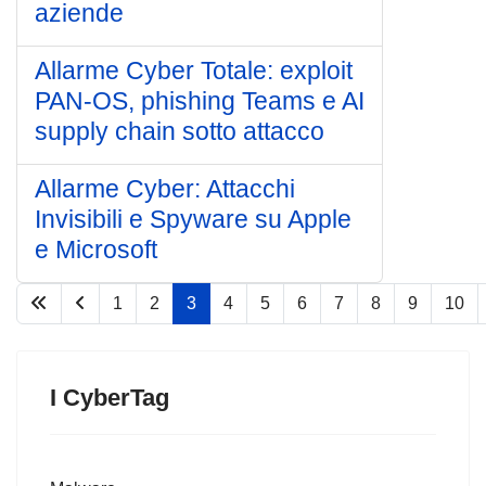
aziende
Allarme Cyber Totale: exploit
PAN-OS, phishing Teams e AI
supply chain sotto attacco
Allarme Cyber: Attacchi
Invisibili e Spyware su Apple
e Microsoft
1
2
3
4
5
6
7
8
9
10
Pagina 3 di 77
I CyberTag