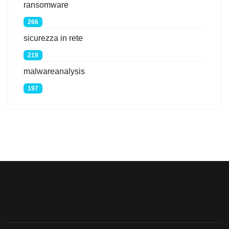
ransomware
266
sicurezza in rete
219
malwareanalysis
197