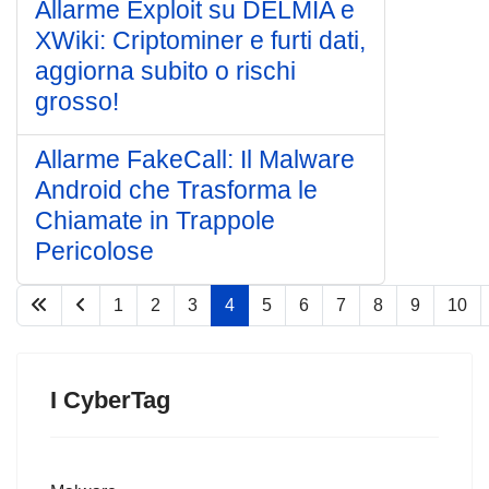
Allarme Exploit su DELMIA e
XWiki: Criptominer e furti dati,
aggiorna subito o rischi
grosso!
Allarme FakeCall: Il Malware
Android che Trasforma le
Chiamate in Trappole
Pericolose
1
2
3
4
5
6
7
8
9
10
Pagina 4 di 77
I CyberTag