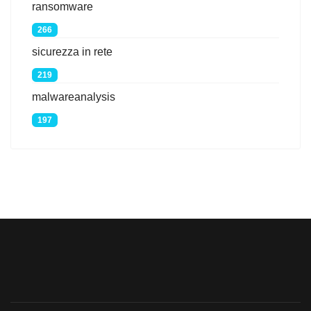
ransomware
266
sicurezza in rete
219
malwareanalysis
197