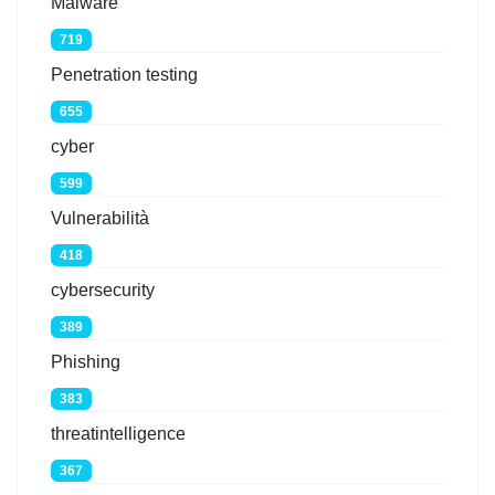
Malware
719
Penetration testing
655
cyber
599
Vulnerabilità
418
cybersecurity
389
Phishing
383
threatintelligence
367