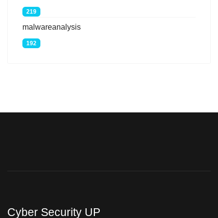
219
malwareanalysis
192
Cyber Security UP