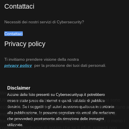
Contattaci
Necessiti dei nostri servizi di Cybersecurity?
Contattaci
Privacy policy
Ti invitiamo prendere visione della nostra
privacy policy
per la protezione dei tuoi dati personali.
Disclaimer
We use cookies
Alcune delle foto presenti su Cybersecurityup.it potrebbero
Utilizziamo i cookie sul nostro sito Web. Alcuni di essi sono
essere state prese da Internet e quindi valutate di pubblico
dominio. Se i soggetti o gli autori avessero qualcosa in contrario
essenziali per il funzionamento del sito, mentre altri ci aiutano a
alla pubblicazione, lo possono segnalare via email alla redazione
migliorare questo sito e l'esperienza dell'utente (cookie di
che provvederà prontamente alla rimozione delle immagini
tracciamento). Puoi decidere tu stesso se consentire o meno i
utilizzate.
cookie. Ti preghiamo di notare che se li rifiuti, potresti non