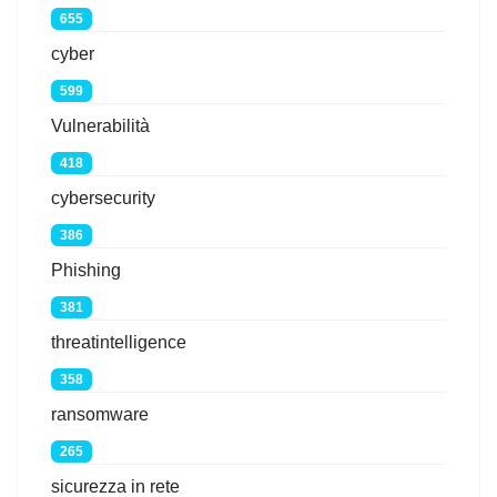
655
cyber
599
Vulnerabilità
418
cybersecurity
386
Phishing
381
threatintelligence
358
ransomware
265
sicurezza in rete