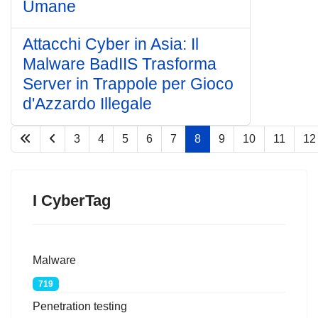
Umane
Attacchi Cyber in Asia: Il
Malware BadIIS Trasforma
Server in Trappole per Gioco
d'Azzardo Illegale
3
4
5
6
7
8
9
10
11
12
Pagina 8 di 67
I CyberTag
Malware
719
Penetration testing