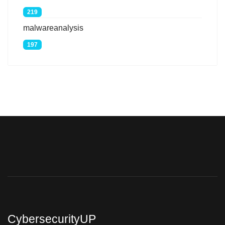
219
malwareanalysis
197
CybersecurityUP