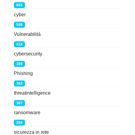
655
cyber
599
Vulnerabilità
418
cybersecurity
389
Phishing
383
threatintelligence
367
ransomware
266
sicurezza in rete