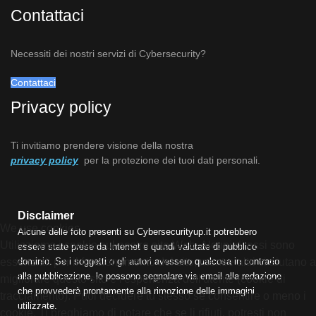
Contattaci
Necessiti dei nostri servizi di Cybersecurity?
Contattaci
Privacy policy
Ti invitiamo prendere visione della nostra
privacy policy
per la protezione dei tuoi dati personali.
Disclaimer
We use cookies
Alcune delle foto presenti su Cybersecurityup.it potrebbero
Utilizziamo i cookie sul nostro sito Web. Alcuni di essi sono
essere state prese da Internet e quindi valutate di pubblico
dominio. Se i soggetti o gli autori avessero qualcosa in contrario
essenziali per il funzionamento del sito, mentre altri ci aiutano a
alla pubblicazione, lo possono segnalare via email alla redazione
migliorare questo sito e l'esperienza dell'utente (cookie di
che provvederà prontamente alla rimozione delle immagini
tracciamento). Puoi decidere tu stesso se consentire o meno i
utilizzate.
cookie. Ti preghiamo di notare che se li rifiuti, potresti non