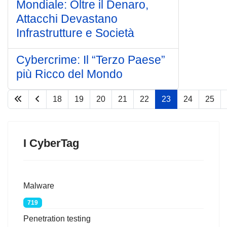
Mondiale: Oltre il Denaro,
Attacchi Devastano
Infrastrutture e Società
Cybercrime: Il “Terzo Paese”
più Ricco del Mondo
18
19
20
21
22
23
24
25
Pagina 23 di 67
I CyberTag
Malware
719
Penetration testing