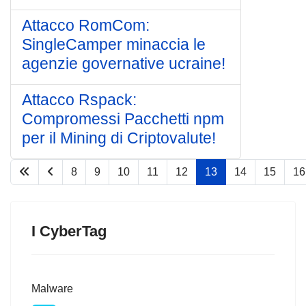
Attacco RomCom:
SingleCamper minaccia le
agenzie governative ucraine!
Attacco Rspack:
Compromessi Pacchetti npm
per il Mining di Criptovalute!
8
9
10
11
12
13
14
15
16
Pagina 13 di 76
I CyberTag
Malware