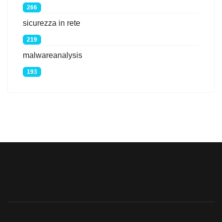
266
sicurezza in rete
219
malwareanalysis
193