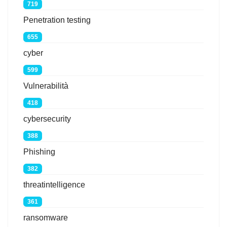
719
Penetration testing
655
cyber
599
Vulnerabilità
418
cybersecurity
388
Phishing
382
threatintelligence
361
ransomware