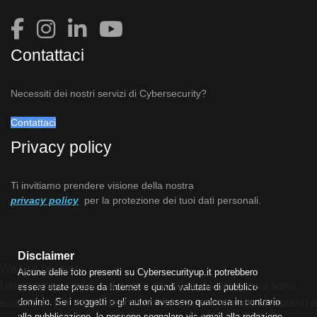
Contattaci
Necessiti dei nostri servizi di Cybersecurity?
Contattaci
Privacy policy
Ti invitiamo prendere visione della nostra
privacy policy
per la protezione dei tuoi dati personali.
Disclaimer
We use cookies
Alcune delle foto presenti su Cybersecurityup.it potrebbero
Utilizziamo i cookie sul nostro sito Web. Alcuni di essi sono
essere state prese da Internet e quindi valutate di pubblico
dominio. Se i soggetti o gli autori avessero qualcosa in contrario
essenziali per il funzionamento del sito, mentre altri ci aiutano a
alla pubblicazione, lo possono segnalare via email alla redazione