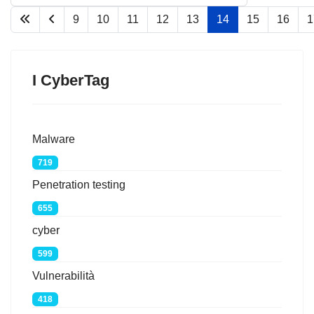
9
10
11
12
13
14
15
16
1
Pagina 14 di 76
I CyberTag
Malware
719
Penetration testing
655
cyber
599
Vulnerabilità
418