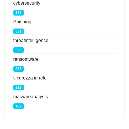
cybersecurity
386
Phishing
381
threatintelligence
358
ransomware
265
sicurezza in rete
219
malwareanalysis
192