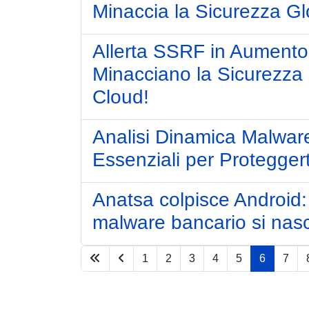
Minaccia la Sicurezza Gl
Allerta SSRF in Aumento:
Minacciano la Sicurezza 
Cloud!
Analisi Dinamica Malware
Essenziali per Proteggerti
Anatsa colpisce Android: 9
malware bancario si nas
1
2
3
4
5
6
7