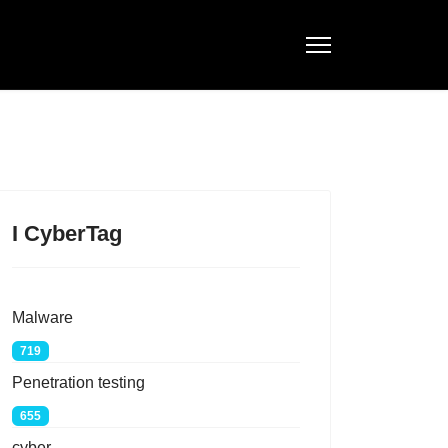
I CyberTag
Malware
719
Penetration testing
655
cyber