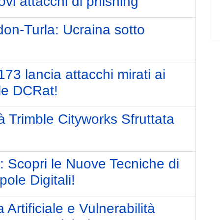
vi attacchi di phishing
n-Turla: Ucraina sotto
3 lancia attacchi mirati ai
ile DCRat!
tà Trimble Cityworks Sfruttata
e: Scopri le Nuove Tecniche di
ole Digitali!
 Artificiale e Vulnerabilità