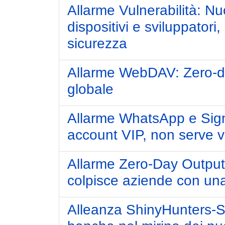
Allarme Vulnerabilità: N
dispositivi e sviluppatori
sicurezza
Allarme WebDAV: Zero-da
globale
Allarme WhatsApp e Sign
account VIP, non serve vio
Allarme Zero-Day Outpu
colpisce aziende con una
Alleanza ShinyHunters-S