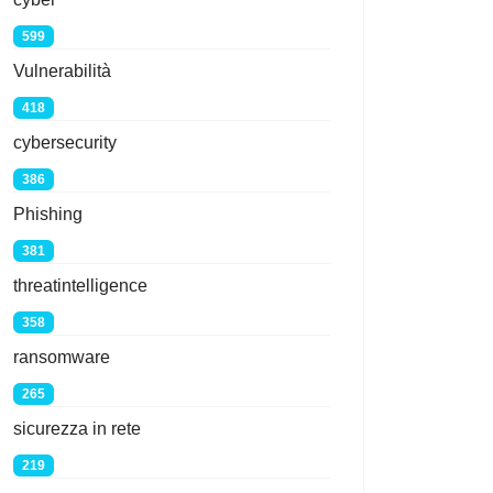
599
Vulnerabilità
418
cybersecurity
386
Phishing
381
threatintelligence
358
ransomware
265
sicurezza in rete
219