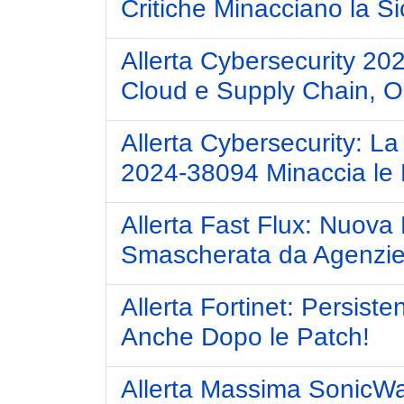
Critiche Minacciano la S
Allerta Cybersecurity 20
Cloud e Supply Chain, Or
Allerta Cybersecurity: L
2024-38094 Minaccia le R
Allerta Fast Flux: Nuova
Smascherata da Agenzie 
Allerta Fortinet: Persist
Anche Dopo le Patch!
Allerta Massima SonicWall