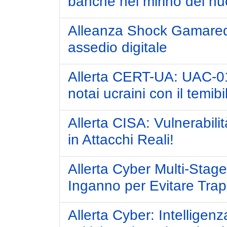
banche nel mirino dei nuo
Alleanza Shock Gamaredo
assedio digitale
Allerta CERT-UA: UAC-017
notai ucraini con il temib
Allerta CISA: Vulnerabili
in Attacchi Reali!
Allerta Cyber Multi-Stag
Inganno per Evitare Trapp
Allerta Cyber: Intelligenza