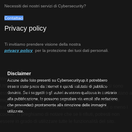
Necessiti dei nostri servizi di Cybersecurity?
Contattaci
Privacy policy
Ti invitiamo prendere visione della nostra
privacy policy
per la protezione dei tuoi dati personali.
Disclaimer
We use cookies
Alcune delle foto presenti su Cybersecurityup.it potrebbero
Utilizziamo i cookie sul nostro sito Web. Alcuni di essi sono
essere state prese da Internet e quindi valutate di pubblico
dominio. Se i soggetti o gli autori avessero qualcosa in contrario
essenziali per il funzionamento del sito, mentre altri ci aiutano a
alla pubblicazione, lo possono segnalare via email alla redazione
migliorare questo sito e l'esperienza dell'utente (cookie di
che provvederà prontamente alla rimozione delle immagini
tracciamento). Puoi decidere tu stesso se consentire o meno i
utilizzate.
cookie. Ti preghiamo di notare che se li rifiuti, potresti non
essere in grado di utilizzare tutte le funzionalità del sito.