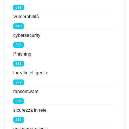
599
Vulnerabilità
418
cybersecurity
389
Phishing
383
threatintelligence
367
ransomware
266
sicurezza in rete
219
malwareanalysis