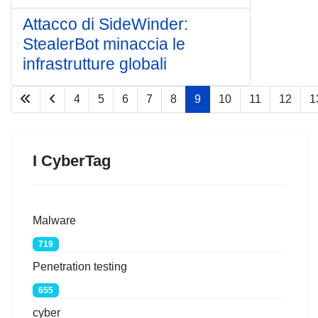
Attacco di SideWinder:
StealerBot minaccia le
infrastrutture globali
4
5
6
7
8
9
10
11
12
1
Pagina 9 di 67
I CyberTag
Malware
719
Penetration testing
655
cyber