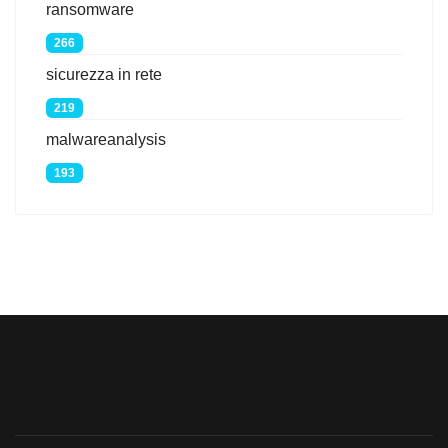
ransomware
266
sicurezza in rete
219
malwareanalysis
193