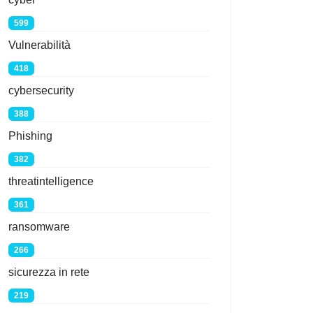
599
Vulnerabilità
418
cybersecurity
388
Phishing
382
threatintelligence
361
ransomware
266
sicurezza in rete
219