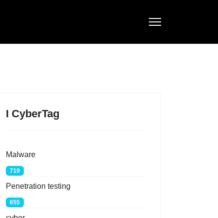
I CyberTag
Malware
719
Penetration testing
655
cyber