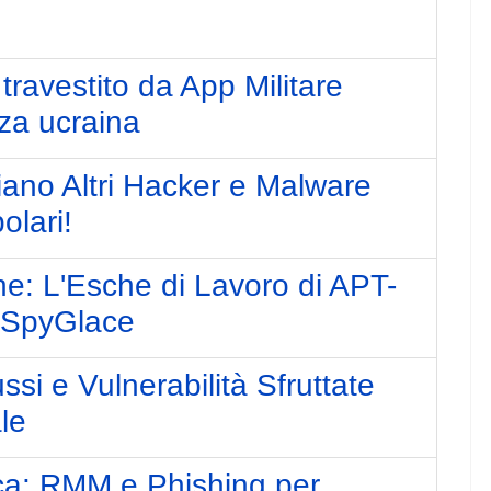
ravestito da App Militare
zza ucraina
iano Altri Hacker e Malware
olari!
e: L'Esche di Lavoro di APT-
e SpyGlace
ssi e Vulnerabilità Sfruttate
le
ica: RMM e Phishing per