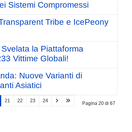
nei Sistemi Compromessi
 Transparent Tribe e IcePeony
Svelata la Piattaforma
33 Vittime Globali!
nda: Nuove Varianti di
nti Asiatici
21
22
23
24
Pagina 20 di 67