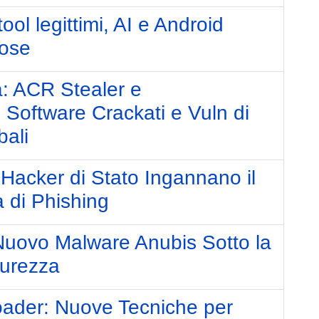
ool legittimi, AI e Android
iose
: ACR Stealer e
Software Crackati e Vuln di
bali
 Hacker di Stato Ingannano il
 di Phishing
 Nuovo Malware Anubis Sotto la
curezza
oader: Nuove Tecniche per