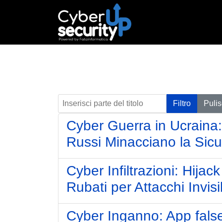
Inserisci parte del titolo
Filtro
Pulis
Cyber Guerra in Ucraina:
Russi Minacciano la Sic
Cyber Infiltrazioni: Hijack
Rubati per Attacchi Invisib
Cyber Inganno: App false