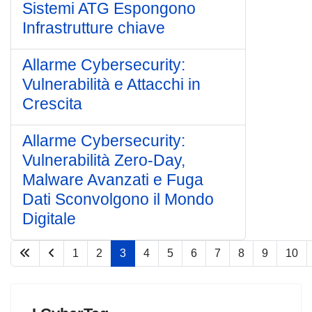
Sistemi ATG Espongono
Infrastrutture chiave
Allarme Cybersecurity:
Vulnerabilità e Attacchi in
Crescita
Allarme Cybersecurity:
Vulnerabilità Zero-Day,
Malware Avanzati e Fuga
Dati Sconvolgono il Mondo
Digitale
1
2
3
4
5
6
7
8
9
10
Pagina 3 di 67