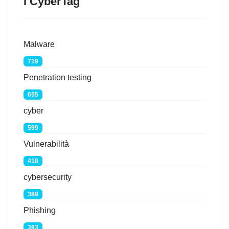
I CyberTag
Malware
719
Penetration testing
655
cyber
599
Vulnerabilità
418
cybersecurity
389
Phishing
383