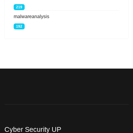
219
malwareanalysis
192
Cyber Security UP