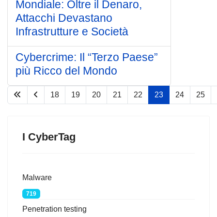
Mondiale: Oltre il Denaro,
Attacchi Devastano
Infrastrutture e Società
Cybercrime: Il “Terzo Paese”
più Ricco del Mondo
18
19
20
21
22
23
24
25
Pagina 23 di 67
I CyberTag
Malware
719
Penetration testing