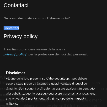
Contattaci
Necessiti dei nostri servizi di Cybersecurity?
Contattaci
Privacy policy
Ti invitiamo prendere visione della nostra
privacy policy
per la protezione dei tuoi dati personali.
Disclaimer
We use cookies
Alcune delle foto presenti su Cybersecurityup.it potrebbero
Utilizziamo i cookie sul nostro sito Web. Alcuni di essi sono
essere state prese da Internet e quindi valutate di pubblico
dominio. Se i soggetti o gli autori avessero qualcosa in contrario
essenziali per il funzionamento del sito, mentre altri ci aiutano a
alla pubblicazione, lo possono segnalare via email alla redazione
migliorare questo sito e l'esperienza dell'utente (cookie di
che provvederà prontamente alla rimozione delle immagini
tracciamento). Puoi decidere tu stesso se consentire o meno i
utilizzate.
cookie. Ti preghiamo di notare che se li rifiuti, potresti non