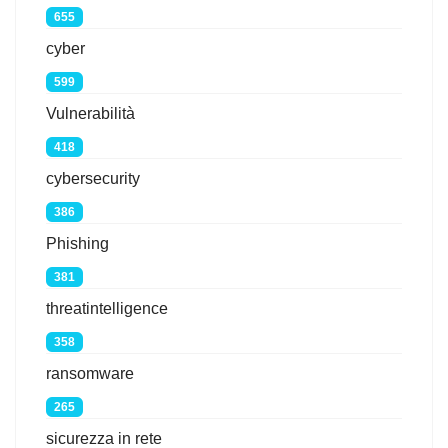
655
cyber
599
Vulnerabilità
418
cybersecurity
386
Phishing
381
threatintelligence
358
ransomware
265
sicurezza in rete