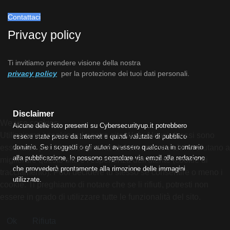
Contattaci
Privacy policy
Ti invitiamo prendere visione della nostra
privacy policy
per la protezione dei tuoi dati personali.
Disclaimer
We use cookies
Alcune delle foto presenti su Cybersecurityup.it potrebbero
Utilizziamo i cookie sul nostro sito Web. Alcuni di essi sono
essere state prese da Internet e quindi valutate di pubblico
dominio. Se i soggetti o gli autori avessero qualcosa in contrario
essenziali per il funzionamento del sito, mentre altri ci aiutano a
alla pubblicazione, lo possono segnalare via email alla redazione
migliorare questo sito e l'esperienza dell'utente (cookie di
che provvederà prontamente alla rimozione delle immagini
tracciamento). Puoi decidere tu stesso se consentire o meno i
utilizzate.
cookie. Ti preghiamo di notare che se li rifiuti, potresti non
essere in grado di utilizzare tutte le funzionalità del sito.
Ok
Rifiuta