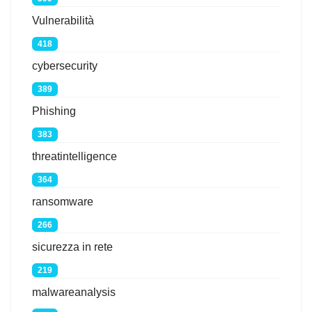
Vulnerabilità
418
cybersecurity
389
Phishing
383
threatintelligence
364
ransomware
266
sicurezza in rete
219
malwareanalysis