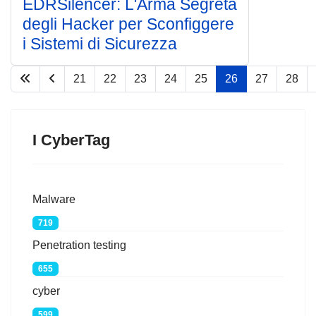
EDRSilencer: L'Arma Segreta
degli Hacker per Sconfiggere
i Sistemi di Sicurezza
21
22
23
24
25
26
27
28
Pagina 26 di 67
I CyberTag
Malware
719
Penetration testing
655
cyber
599