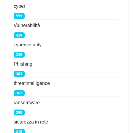
cyber
599
Vulnerabilità
418
cybersecurity
389
Phishing
383
threatintelligence
367
ransomware
266
sicurezza in rete
219