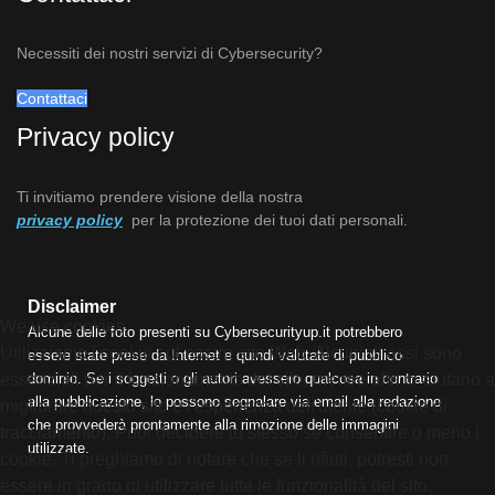
Necessiti dei nostri servizi di Cybersecurity?
Contattaci
Privacy policy
Ti invitiamo prendere visione della nostra
privacy policy
per la protezione dei tuoi dati personali.
Disclaimer
We use cookies
Alcune delle foto presenti su Cybersecurityup.it potrebbero
Utilizziamo i cookie sul nostro sito Web. Alcuni di essi sono
essere state prese da Internet e quindi valutate di pubblico
dominio. Se i soggetti o gli autori avessero qualcosa in contrario
essenziali per il funzionamento del sito, mentre altri ci aiutano a
alla pubblicazione, lo possono segnalare via email alla redazione
migliorare questo sito e l'esperienza dell'utente (cookie di
che provvederà prontamente alla rimozione delle immagini
tracciamento). Puoi decidere tu stesso se consentire o meno i
utilizzate.
cookie. Ti preghiamo di notare che se li rifiuti, potresti non
essere in grado di utilizzare tutte le funzionalità del sito.