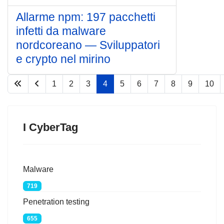
Allarme npm: 197 pacchetti
infetti da malware
nordcoreano — Sviluppatori
e crypto nel mirino
1
2
3
4
5
6
7
8
9
10
Pagina 4 di 67
I CyberTag
Malware
719
Penetration testing
655