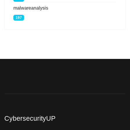
malwareanalysis
197
CybersecurityUP