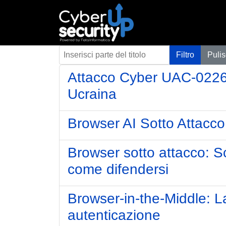
Inserisci parte del titolo
Filtro
Pulis
Attacco Cyber UAC-0226
Ucraina
Browser AI Sotto Attacco
Browser sotto attacco: Sc
come difendersi
Browser-in-the-Middle: L
autenticazione