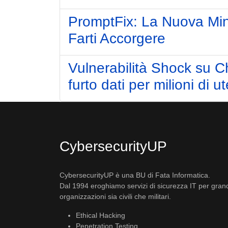
PromptFix: La Nuova Min
Farti Accorgere
Vulnerabilità Shock su C
furto dati per milioni di ut
CybersecurityUP
CybersecurityUP è una BU di Fata Informatica.
Dal 1994 eroghiamo servizi di sicurezza IT per gran
organizzazioni sia civili che militari.
Ethical Hacking
Penetration Testing