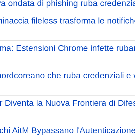
va ondata di phishing ruba credenzia
accia fileless trasforma le notifich
a: Estensioni Chrome infette ruban
ordcoreano che ruba credenziali e wa
r Diventa la Nuova Frontiera di Dif
chi AitM Bypassano l'Autenticazione 