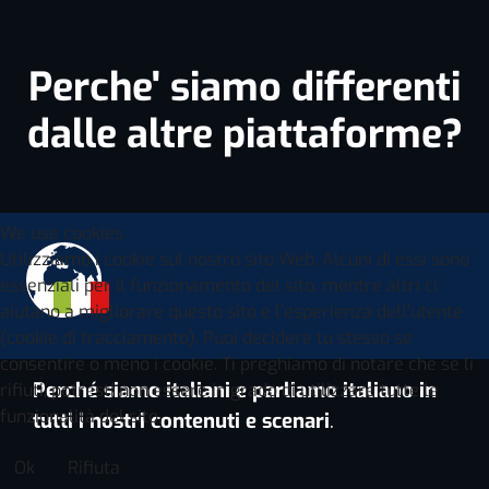
Perche' siamo differenti
dalle altre piattaforme?
We use cookies
Utilizziamo i cookie sul nostro sito Web. Alcuni di essi sono
essenziali per il funzionamento del sito, mentre altri ci
aiutano a migliorare questo sito e l'esperienza dell'utente
(cookie di tracciamento). Puoi decidere tu stesso se
consentire o meno i cookie. Ti preghiamo di notare che se li
Perché siamo italiani e parliamo italiano in
rifiuti, potresti non essere in grado di utilizzare tutte le
funzionalità del sito.
tutti i nostri contenuti e scenari
.
Ok
Rifiuta