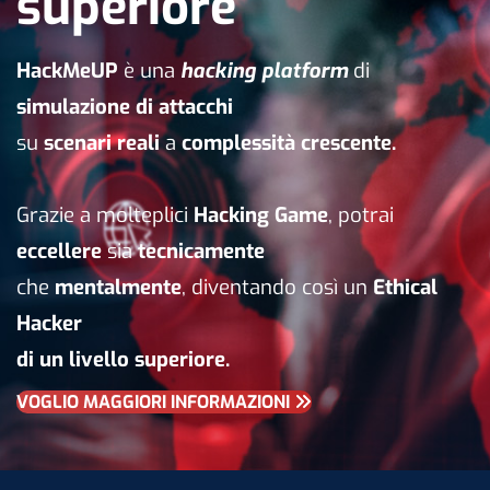
superiore
HackMeUP
è una
hacking platform
di
simulazione di attacchi
su
scenari reali
a
complessità crescente.
Grazie a molteplici
Hacking Game
, potrai
eccellere
sia
tecnicamente
che
mentalmente
, diventando così un
Ethical
Hacker
di un livello superiore.
VOGLIO MAGGIORI INFORMAZIONI