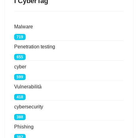
I CyberTag
Malware
719
Penetration testing
655
cyber
599
Vulnerabilità
418
cybersecurity
388
Phishing
382