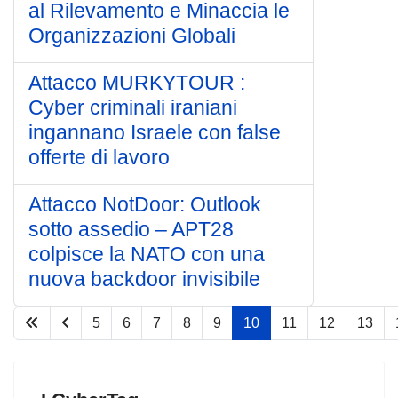
al Rilevamento e Minaccia le
Organizzazioni Globali
Attacco MURKYTOUR :
Cyber criminali iraniani
ingannano Israele con false
offerte di lavoro
Attacco NotDoor: Outlook
sotto assedio – APT28
colpisce la NATO con una
nuova backdoor invisibile
5
6
7
8
9
10
11
12
13
Pagina 10 di 67