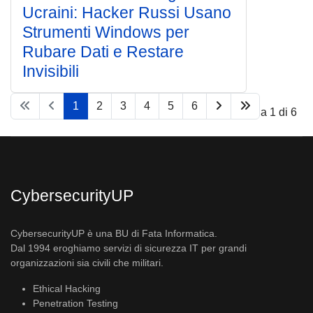
Ucraini: Hacker Russi Usano
Strumenti Windows per
Rubare Dati e Restare
Invisibili
1
2
3
4
5
6
Pagina 1 di 6
CybersecurityUP
CybersecurityUP è una BU di Fata Informatica.
Dal 1994 eroghiamo servizi di sicurezza IT per grandi
organizzazioni sia civili che militari.
Ethical Hacking
Penetration Testing