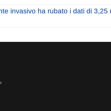
e invasivo ha rubato i dati di 3,25 
di