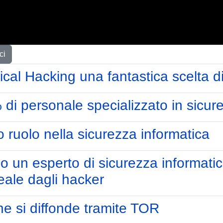
ci
cal Hacking una fantastica scelta di
di personale specializzato in sicur
ro ruolo nella sicurezza informatica
un esperto di sicurezza informatic
eale dagli hacker
e si diffonde tramite TOR