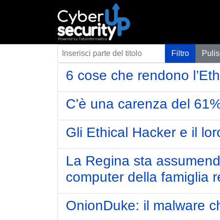
Inserisci parte del titolo
Filtro
Pulis
6 cose che rendono l’Ethi
C’è una carenza del 61% 
Gli Ethical Hacker e il lo
La Regina sta assumendo 
computer della famiglia r
OnionDuke: il malware ch