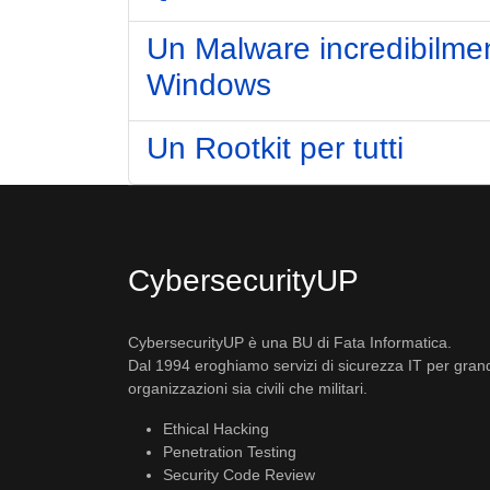
Un Malware incredibilment
Windows
Un Rootkit per tutti
CybersecurityUP
CybersecurityUP è una BU di Fata Informatica.
Dal 1994 eroghiamo servizi di sicurezza IT per gran
organizzazioni sia civili che militari.
Ethical Hacking
Penetration Testing
Security Code Review