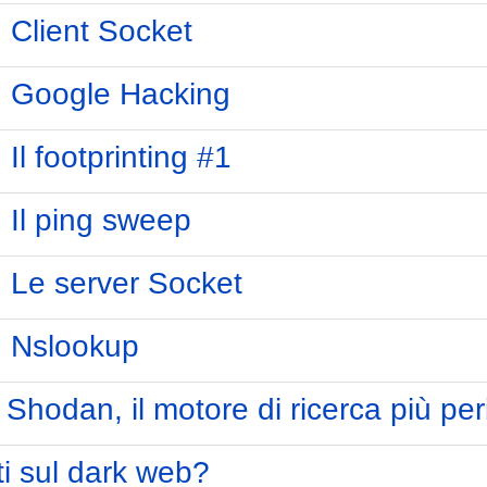
: Client Socket
g: Google Hacking
 Il footprinting #1
: Il ping sweep
g: Le server Socket
g: Nslookup
g: Shodan, il motore di ricerca più p
ti sul dark web?