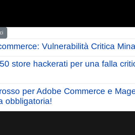
ci
ommerce: Vulnerabilità Critica Min
0 store hackerati per una falla criti
 rosso per Adobe Commerce e Mage
 obbligatoria!