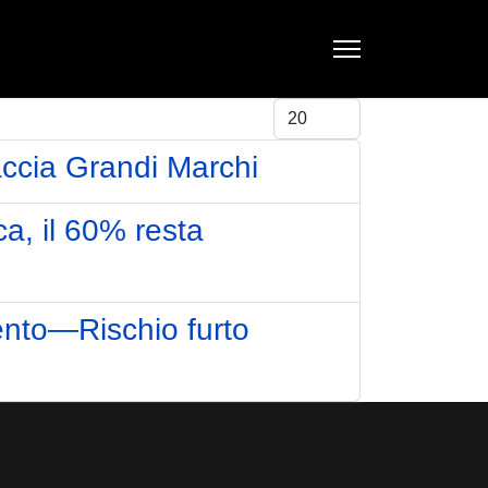
Visualizza #
accia Grandi Marchi
ca, il 60% resta
nto—Rischio furto