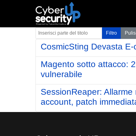
Inserisci parte del titolo
Filtro
Pulis
CosmicSting Devasta E-c
Magento sotto attacco: 25
vulnerabile
SessionReaper: Allarme
account, patch immediata