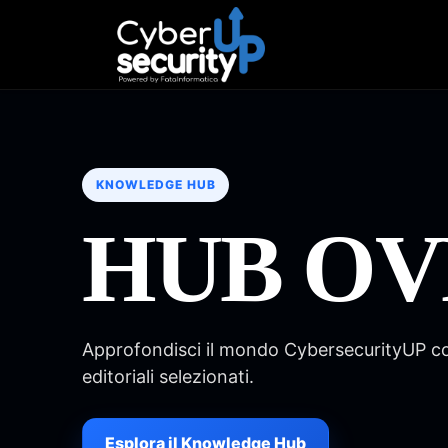
KNOWLEDGE HUB
HUB O
Approfondisci il mondo CybersecurityUP con 
editoriali selezionati.
Esplora il Knowledge Hub