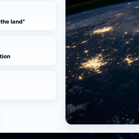
 the land"
tion
Cybersecurity Pills