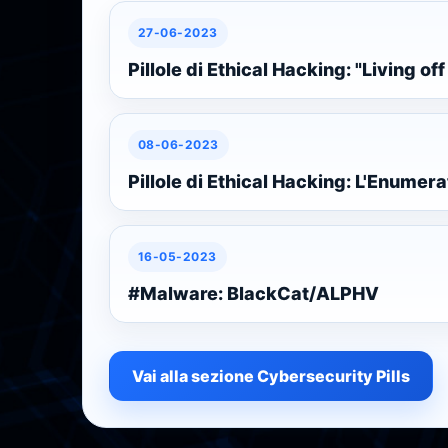
27-06-2023
Pillole di Ethical Hacking: "Living off
08-06-2023
Pillole di Ethical Hacking: L'Enumera
16-05-2023
#Malware: BlackCat/ALPHV
Vai alla sezione Cybersecurity Pills