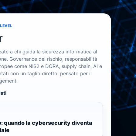
LEVEL
r
icate a chi guida la sicurezza informatica al
one. Governance del rischio, responsabilità
uropee come NIS2 e DORA, supply chain, AI e
tati con un taglio diretto, pensato per il
agement.
ati
o: quando la cybersecurity diventa
iale