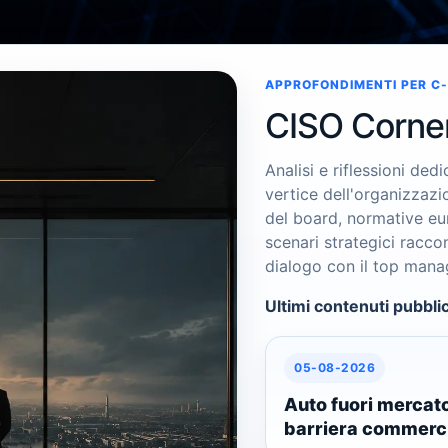
Concetti chiari, rapidi e utili
APPROFONDIMENTI PER C-
CISO Corne
Analisi e riflessioni ded
vertice dell'organizzazi
del board, normative e
scenari strategici raccon
dialogo con il top man
Ultimi contenuti pubblic
05-08-2026
Auto fuori mercat
barriera commerc