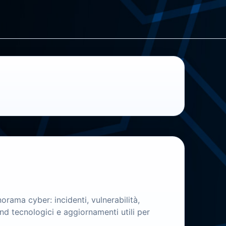
orama cyber: incidenti, vulnerabilità,
d tecnologici e aggiornamenti utili per
.