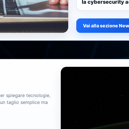
la cybersecurity 
Vai alla sezione Ne
 per spiegare tecnologie,
un taglio semplice ma