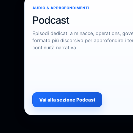
AUDIO & APPROFONDIMENTI
Podcast
Episodi dedicati a minacce, operations, gove
formato più discorsivo per approfondire i t
continuità narrativa.
Vai alla sezione Podcast