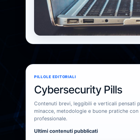
News
Trend, vulnerabilità e scenari di minaccia
PILLOLE EDITORIALI
Cybersecurity Pills
Contenuti brevi, leggibili e verticali pensati
minacce, metodologie e buone pratiche con 
professionale.
Ultimi contenuti pubblicati